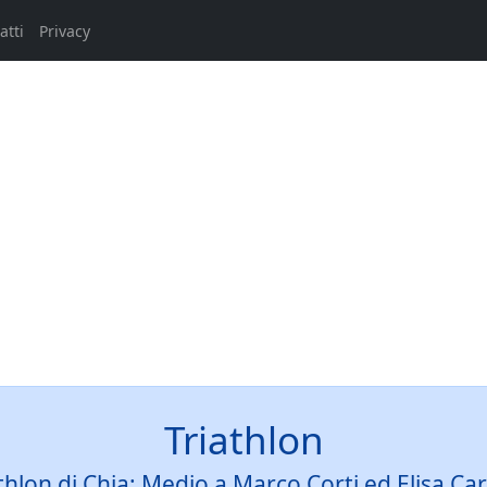
atti
Privacy
Triathlon
riathlon di Chia: Medio a Marco Corti ed Elisa C