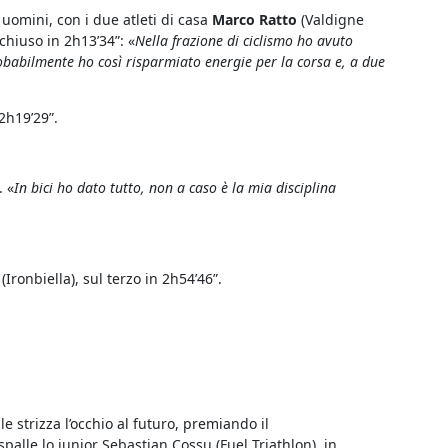
 uomini, con i due atleti di casa
Marco Ratto
(Valdigne
chiuso in 2h13’34”: «
Nella frazione di ciclismo ho avuto
obabilmente ho così risparmiato energie per la corsa e, a due
2h19’29”.
. «
In bici ho dato tutto, non a caso è la mia disciplina
ronbiella), sul terzo in 2h54’46”.
e strizza l’occhio al futuro, premiando il
spalle lo junior Sebastian Cossu (Fuel Triathlon), in