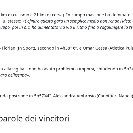
88 km di ciclismo e 21 km di corsa). In campo maschile ha dominato 
lui stesso: «
Definire questa gara un semplice medio non rende l’idea: 
uppo, poi in bici ho aumentato via via il ritmo fino a raggiungere la te
Florian (In Sport), secondo in 4h38’16”, e Omar Gessa (Atletica Pula 
a alla vigilia – non ha avuto problemi a imporsi, chiudendo in 5h34
gara bellissima
».
onda posizione in 5h57’44”, Alessandra Ambrosio (Canottieri Napoli) 
arole dei vincitori