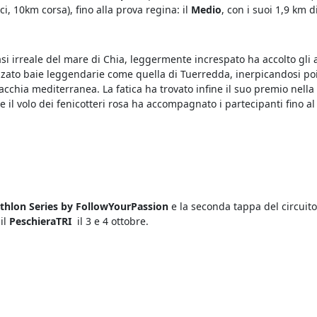
, 10km corsa), fino alla prova regina: il
Medio
, con i suoi 1,9 km 
si irreale del mare di Chia, leggermente increspato ha accolto gli a
zzato baie leggendarie come quella di Tuerredda, inerpicandosi poi 
cchia mediterranea. La fatica ha trovato infine il suo premio nell
 e il volo dei fenicotteri rosa ha accompagnato i partecipanti fino 
athlon Series by FollowYourPassion
e la seconda tappa del circuito
il
PeschieraTRI
il 3 e 4 ottobre.