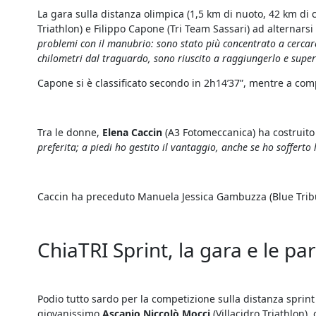
La gara sulla distanza olimpica (1,5 km di nuoto, 42 km di c
Triathlon) e Filippo Capone (Tri Team Sassari) ad alternars
problemi con il manubrio: sono stato più concentrato a cercare
chilometri dal traguardo, sono riuscito a raggiungerlo e super
Capone si è classificato secondo in 2h14’37”, mentre a compl
Tra le donne,
Elena Caccin
(A3 Fotomeccanica) ha costruito i
preferita; a piedi ho gestito il vantaggio, anche se ho sofferto
Caccin ha preceduto Manuela Jessica Gambuzza (Blue Tribune)
ChiaTRI Sprint, la gara e le par
Podio tutto sardo per la competizione sulla distanza sprint 
giovanissimo
Ascanio Niccolò Mocci
(Villacidro Triathlon)