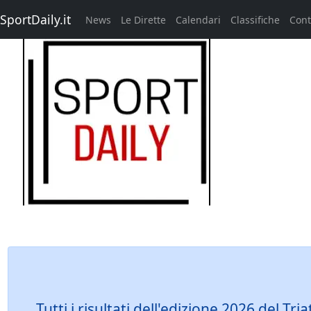
SportDaily.it
News
Le Dirette
Calendari
Classifiche
Cont
Tutti i risultati dell'edizione 2026 del T