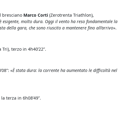
il bresciano
Marco Corti
(Zerotrenta Triathlon),
è esigente, molto dura. Oggi il vento ha reso fondamentale la
sta della gara, che sono riuscito a mantenere fino all’arrivo
».
Tri), terzo in 4h40’22”.
’08”: «
È stata dura: la corrente ha aumentato le difficoltà nel
la terza in 6h08’49”.