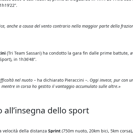
1h19’22”.
ce, anche a causa del vento contrario nella maggior parte della frazione
ini
(Tri Team Sassari) ha condotto la gara fin dalle prime battute, 
Sport), in 1h36’48”.
ficoltà nel nuoto
– ha dichiarato Pieraccini –.
Oggi invece, pur con un
, mentre in corsa ho gestito il vantaggio accumulato sulle altre
.»
 all’insegna dello sport
a velocità della distanza
Sprint
(750m nuoto, 20km bici, 5km corsa), 