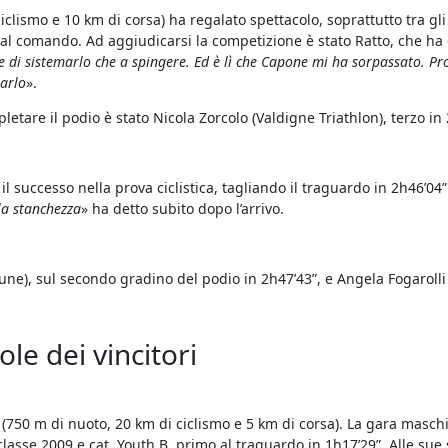
iclismo e 10 km di corsa) ha regalato spettacolo, soprattutto tra gli
i al comando. Ad aggiudicarsi la competizione è stato Ratto, che ha 
 di sistemarlo che a spingere. Ed è lì che Capone mi ha sorpassato. Pr
arlo
».
etare il podio è stato Nicola Zorcolo (Valdigne Triathlon), terzo in 
l successo nella prova ciclistica, tagliando il traguardo in 2h46’04”
 la stanchezza
» ha detto subito dopo l’arrivo.
, sul secondo gradino del podio in 2h47’43”, e Angela Fogarolli (I
ole dei vincitori
(750 m di nuoto, 20 km di ciclismo e 5 km di corsa). La gara maschil
, classe 2009 e cat. Youth B, primo al traguardo in 1h17’29”. Alle sue 