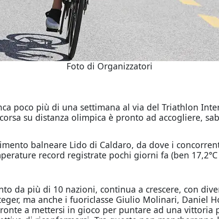
Foto di Organizzatori
anca poco più di una settimana al via del Triathlon Inte
orsa su distanza olimpica è pronto ad accogliere, sab
bilimento balneare Lido di Caldaro, da dove i concorren
erature record registrate pochi giorni fa (ben 17,2°C a
to da più di 10 nazioni, continua a crescere, con diver
eger, ma anche i fuoriclasse Giulio Molinari, Daniel Ho
onte a mettersi in gioco per puntare ad una vittoria 