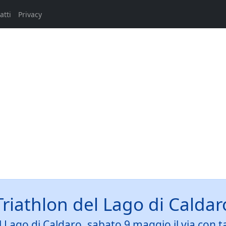
atti
Privacy
Triathlon del Lago di Caldar
del Lago di Caldaro, sabato 9 maggio il via con 