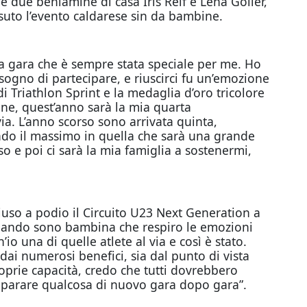
e due beniamine di casa Iris Reif e Lena Göller,
issuto l’evento caldarese sin da bambine.
na gara che è sempre stata speciale per me. Ho
 sogno di partecipare, e riuscirci fu un’emozione
i Triathlon Sprint e la medaglia d’oro tricolore
bene, quest’anno sarà la mia quarta
a. L’anno scorso sono arrivata quinta,
ndo il massimo in quella che sarà una grande
o e poi ci sarà la mia famiglia a sostenermi,
hiuso a podio il Circuito U23 Next Generation a
quando sono bambina che respiro le emozioni
io una di quelle atlete al via e così è stato.
dai numerosi benefici, sia dal punto di vista
roprie capacità, credo che tutti dovrebbero
 imparare qualcosa di nuovo gara dopo gara”.