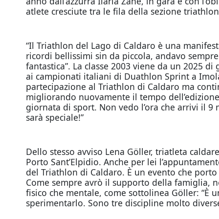
anno dall’azzurra Ilaria Zane, in gara e con l’o
atlete cresciute tra le fila della sezione triath
“Il Triathlon del Lago di Caldaro è una manife
ricordi bellissimi sin da piccola, andavo sempre
fantastica”. La classe 2003 viene da un 2025 di 
ai campionati italiani di Duathlon Sprint a Imol
partecipazione al Triathlon di Caldaro ma conti
migliorando nuovamente il tempo dell’edizione 
giornata di sport. Non vedo l’ora che arrivi il 
sarà speciale!”
Dello stesso avviso Lena Göller, triatleta calda
Porto Sant’Elpidio. Anche per lei l’appuntamen
del Triathlon di Caldaro. È un evento che porto n
Come sempre avrò il supporto della famiglia, non
fisico che mentale, come sottolinea Göller: “È u
sperimentarlo. Sono tre discipline molto divers