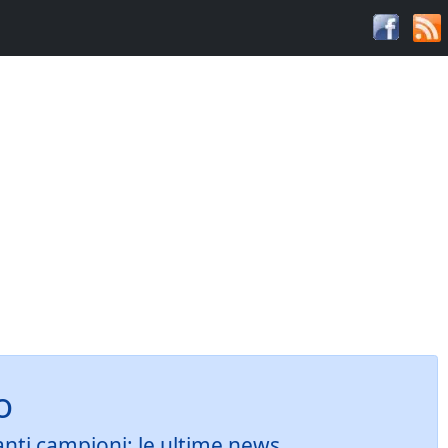
o
tanti campioni: le ultime news