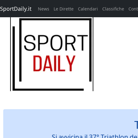
SportDaily.it
News
Le Dirette
Calendari
Classifiche
Cont
Si avvicina il 37° Triathlon 