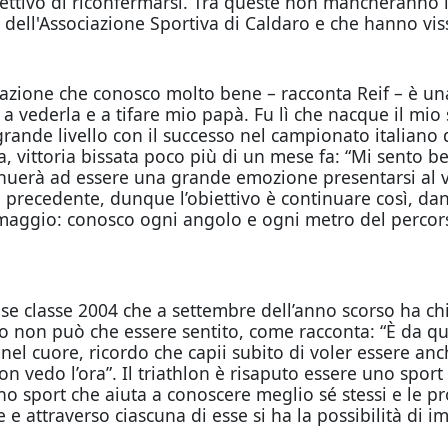
biettivo di riconfermarsi. Tra queste non mancheranno l
lon dell'Associazione Sportiva di Caldaro e che hanno v
stazione che conosco molto bene – racconta Reif – è u
 a vederla e a tifare mio papà. Fu lì che nacque il mio
grande livello con il successo nel campionato italiano d
a, vittoria bissata poco più di un mese fa: “Mi sento 
nuerà ad essere una grande emozione presentarsi al vi
precedente, dunque l’obiettivo è continuare così, da
9 maggio: conosco ogni angolo e ogni metro del percors
rese classe 2004 che a settembre dell’anno scorso ha c
to non può che essere sentito, come racconta: “È da 
el cuore, ricordo che capii subito di voler essere anch’
 vedo l’ora”. Il triathlon è risaputo essere uno sport 
no sport che aiuta a conoscere meglio sé stessi e le p
e e attraverso ciascuna di esse si ha la possibilità di