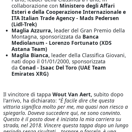
collaborazione con
Ministero degli Affari
Esteri e della Cooperazione Internazionale e
ITA Italian Trade Agency - Mads Pedersen
(Lidl-Trek)
Maglia Azzurra,
leader del Gran Premio della
Montagna, sponsorizzata da
Banca
Mediolanum - Lorenzo Fortunato (XDS
Astana Team)
Maglia Bianca,
leader della Classifica Giovani,
nati dopo il 01/01/2000, sponsorizzata
da
Conad - Isaac Del Toro (UAE Team
Emirates XRG)
Il vincitore di tappa
Wout Van Aert,
subito dopo
l'arrivo, ha dichiarato:
"È facile dire che questa
vittoria significa molto per me, ma quasi non riesco a
spiegarlo. Doveva succedere qui, ne sono convinto.
Questo è il posto dove è iniziata la mia carriera su
strada, nel 2018. Vincere questa tappa dopo un lungo
periodo senza risultati… tornare a farcela, è una