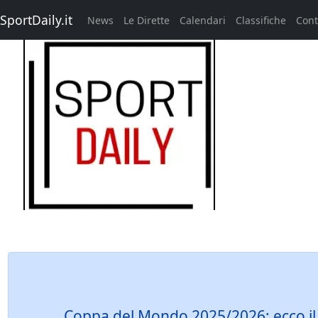
SportDaily.it
News
Le Dirette
Calendari
Classifiche
Cont
Coppa del Mondo 2025/2026: ecco il c