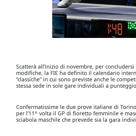
Scatterà all’inizio di novembre, per concluder
modifiche, la FIE ha definito il calendario inte
“classiche” in cui sono previste anche le compe
stessa sede in sole gare individuali a puntegg
Confermatissime le due prove italiane di Torin
per l’11^ volta il GP di fioretto femminile e ma
sciabola maschile che prevede sia la gara indiv