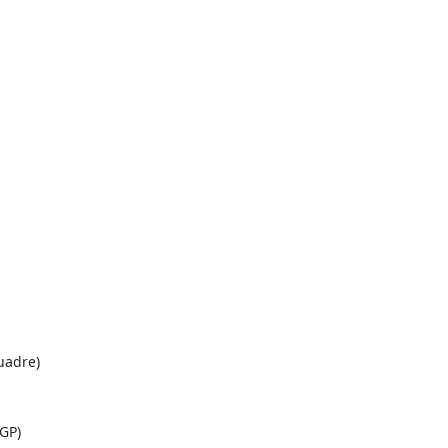
uadre)
 GP)