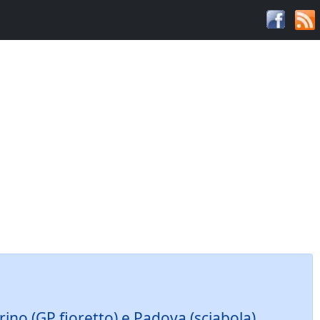
ino (GP fioretto) e Padova (sciabola)