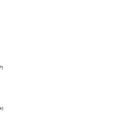
P)
e)