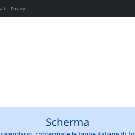
atti
Privacy
Scherma
alendario, confermate le tappe italiane di Tor