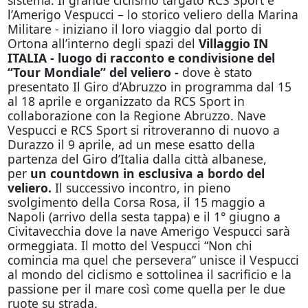
l’Amerigo Vespucci – lo storico veliero della Marina
Militare - iniziano il loro viaggio dal porto di
Ortona all’interno degli spazi del
Villaggio IN
ITALIA - luogo di racconto e condivisione del
“Tour Mondiale” del veliero -
dove è stato
presentato Il Giro d’Abruzzo in programma dal 15
al 18 aprile e organizzato da RCS Sport in
collaborazione con la Regione Abruzzo. Nave
Vespucci e RCS Sport si ritroveranno di nuovo a
Durazzo il 9 aprile, ad un mese esatto della
partenza del Giro d’Italia dalla città albanese,
per
un countdown in esclusiva a bordo del
veliero.
Il successivo incontro, in pieno
svolgimento della Corsa Rosa, il 15 maggio a
Napoli (arrivo della sesta tappa) e il 1° giugno a
Civitavecchia dove la nave Amerigo Vespucci sarà
ormeggiata. Il motto del Vespucci “Non chi
comincia ma quel che persevera” unisce il Vespucci
al mondo del ciclismo e sottolinea il sacrificio e la
passione per il mare così come quella per le due
ruote su strada.