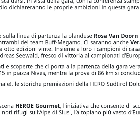
 scaldarsi, in vista della gara, con la conferenza st
dio dichiareranno le proprie ambizioni in questa gara
 sulla linea di partenza la olandese
Rosa Van Doorn
, entrambi del team Buff-Megamo. Ci saranno anche
Ver
 otto edizioni vinte. Insieme a loro i campioni di cas
reas Seewald, fresco di vittoria ai campionati d’Eur
e scoperte che ci porta alla partenza della gara vera
:45 in piazza Nives, mentre la prova di 86 km si conclud
le!, le storiche premiazioni della HERO Südtirol Dol
 scena
HEROE Gourmet
, l’iniziativa che consente di sc
noti rifugi sull’Alpe di Siusi, l’altopiano più vasto d’E