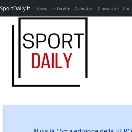
SportDaily.it
News
Le Dirette
Calendari
Classifiche
Cont
Al via la 15ma edizione della HERO