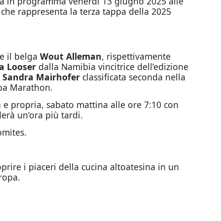
ampa in programma venerdì 13 giugno 2025 alle
 che rappresenta la terza tappa della 2025
e il belga
Wout Alleman
, rispettivamente
a Looser
dalla Namibia vincitrice dell’edizione
a
Sandra Mairhofer
classificata seconda nella
opa Marathon.
 e propria, sabato mattina alle ore 7:10 con
erà un’ora più tardi.
omites.
oprire i piaceri della cucina altoatesina in un
uropa.