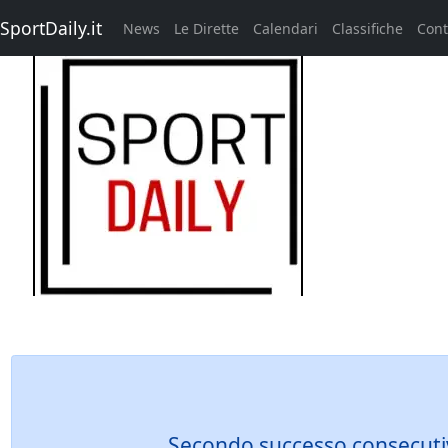
SportDaily.it
News
Le Dirette
Calendari
Classifiche
Cont
Secondo successo consecutivo