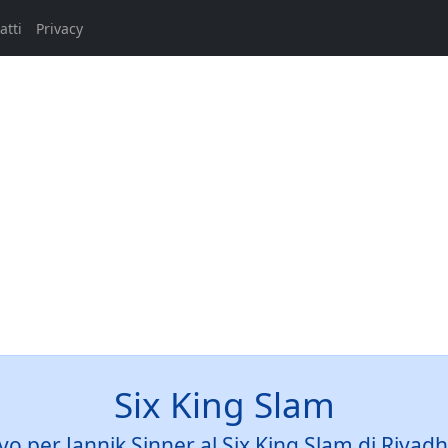
atti
Privacy
Six King Slam
 per Jannik Sinner al Six King Slam di Riyadh: