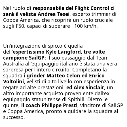
Nel ruolo di
responsabile del Flight Control ci
sarà il velista Andrea Tesei
, esperto trimmer di
Coppa America, che ricoprirà un ruolo cruciale
sugli F50, capaci di superare i 100 km/h.
Un’integrazione di spicco è quella
dell’
espertissimo Kyle Langford, tre volte
campione SailGP:
il suo passaggio dal Team
Australia all’equipaggio italiano è stata una vera
sorpresa per l’intero circuito. Completano la
squadra
i grinder Matteo Celon ed Enrico
Voltolini,
velisti di alto livello con esperienza in
regate ad alte prestazioni,
ed Alex Sinclair
, un
altro importante acquisto proveniente dall’ex
equipaggio statunitense di Spithill. Dietro le
quinte,
il coach Philippe Presti
, vincitore di SailGP
e Coppa America, pronto a guidare la squadra al
successo.