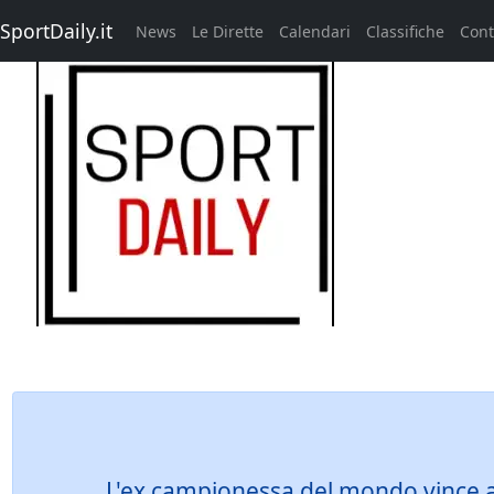
SportDaily.it
News
Le Dirette
Calendari
Classifiche
Cont
L'ex campionessa del mondo vince a