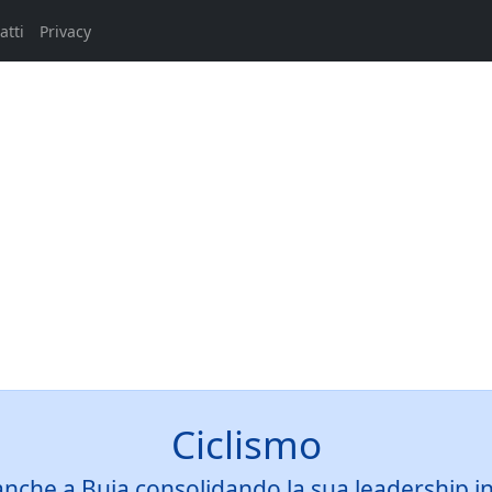
atti
Privacy
Ciclismo
nche a Buja consolidando la sua leadership in