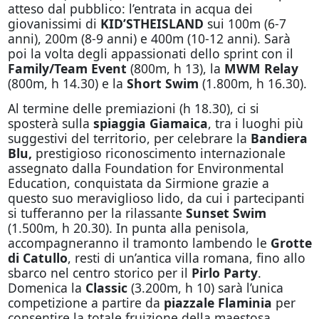
atteso dal pubblico: l’entrata in acqua dei
giovanissimi di
KID’STHEISLAND
sui 100m (6-7
anni), 200m (8-9 anni) e 400m (10-12 anni). Sarà
poi la volta degli appassionati dello sprint con il
Family/Team Event
(800m, h 13), la
MWM Relay
(800m, h 14.30) e la
Short Swim
(1.800m, h 16.30).
Al termine delle premiazioni (h 18.30), ci si
sposterà sulla
spiaggia Giamaica
, tra i luoghi più
suggestivi del territorio, per celebrare la
Bandiera
Blu,
prestigioso riconoscimento internazionale
assegnato dalla Foundation for Environmental
Education, conquistata da Sirmione grazie a
questo suo meraviglioso lido, da cui i partecipanti
si tufferanno per la rilassante
Sunset Swim
(1.500m, h 20.30). In punta alla penisola,
accompagneranno il tramonto lambendo le
Grotte
di Catullo
, resti di un’antica villa romana, fino allo
sbarco nel centro storico per il
Pirlo Party
.
Domenica la
Classic
(3.200m, h 10) sarà l’unica
competizione a partire da
piazzale Flaminia
per
consentire la totale fruizione della maestosa