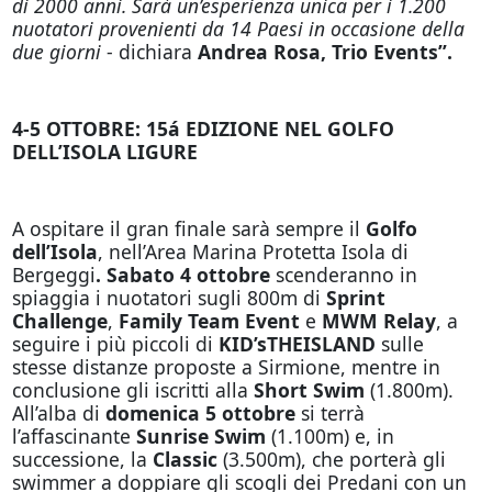
di 2000 anni. Sarà un’esperienza unica per i 1.200
nuotatori provenienti da 14 Paesi in occasione della
due giorni
- dichiara
Andrea Rosa, Trio Events”.
4-5 OTTOBRE: 15á EDIZIONE NEL GOLFO
DELL’ISOLA LIGURE
A ospitare il gran finale sarà sempre il
Golfo
dell’Isola
, nell’Area Marina Protetta Isola di
Bergeggi
. Sabato 4 ottobre
scenderanno in
spiaggia i nuotatori sugli 800m di
Sprint
Challenge
,
Family Team Event
e
MWM Relay
, a
seguire i più piccoli di
KID’sTHEISLAND
sulle
stesse distanze proposte a Sirmione, mentre in
conclusione gli iscritti alla
Short Swim
(1.800m).
All’alba di
domenica 5 ottobre
si terrà
l’affascinante
Sunrise Swim
(1.100m) e, in
successione, la
Classic
(3.500m), che porterà gli
swimmer a doppiare gli scogli dei Predani con un