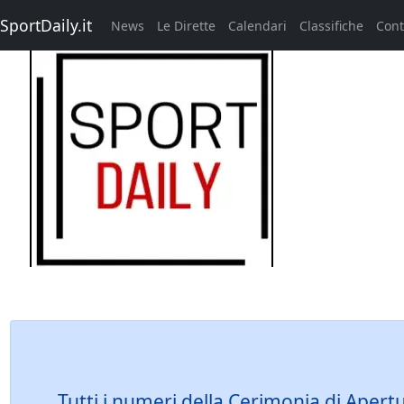
SportDaily.it
News
Le Dirette
Calendari
Classifiche
Cont
Tutti i numeri della Cerimonia di Apertu