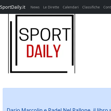
SportDaily.it
News
Le Dirette
Calendari
Classifiche
Cont
Dario Marcolin e Padel Nel Pallone, il libro