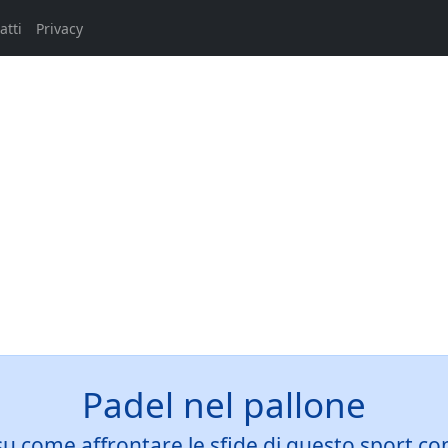
atti
Privacy
Padel nel pallone
 su come affrontare le sfide di questo sport co