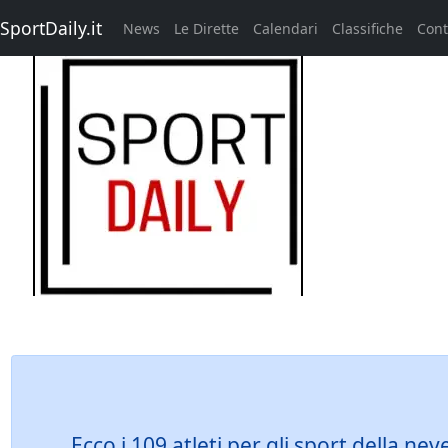
SportDaily.it
News
Le Dirette
Calendari
Classifiche
Cont
Ecco i 109 atleti per gli sport della ne