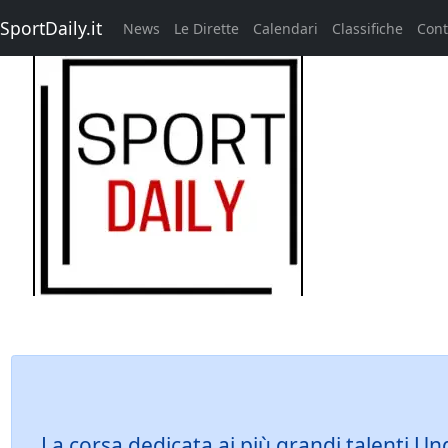
SportDaily.it
News
Le Dirette
Calendari
Classifiche
Cont
La corsa dedicata ai più grandi talenti Un