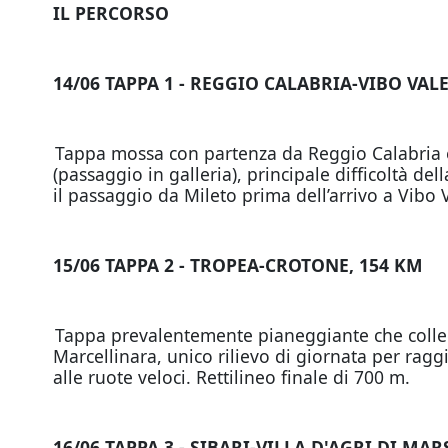
IL PERCORSO
14/06 TAPPA 1 - REGGIO CALABRIA-VIBO VAL
Tappa mossa con partenza da Reggio Calabria e tr
(passaggio in galleria), principale difficoltà d
il passaggio da Mileto prima dell’arrivo a Vibo V
15/06 TAPPA 2 - TROPEA-CROTONE, 154 KM
Tappa prevalentemente pianeggiante che collega 
Marcellinara, unico rilievo di giornata per ragg
alle ruote veloci. Rettilineo finale di 700 m.
16/06 TAPPA 3 - SIBARI-VILLA D'AGRI DI MA