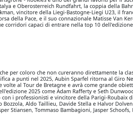
ntalya e Oberosterreich Rundfahrt, la coppia della B
kman, vincitore della Liegi-Bastogne-Liegi U23, il fr
Corsa della Pace, e il suo connazionale Matisse Van Ker
i due corridori capaci di entrare nella top 10 dell'edizi
che per coloro che non cureranno direttamente la clas
sifica a punti nel 2025, Aubin Sparfel ritorna al Giro 
volte al Tour de Bretagne e avrà come grande obietti
dell'edizione 2025 come Adam Rafferty e Seth Dunwoody. 
on i professionisti e vincitore della Parigi-Roubaix di
Bozzola, Aldo Taillieu, Davide Stella e Halvor Dolven. T
esper Stiansen, Tommaso Bambagioni, Jasper Schoofs, 