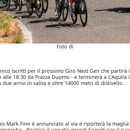
Foto di
'elenco iscritti per il prossimo Giro Next Gen che partir
 alle 18.30 da Piazza Duomo - e terminerà a L'Aquila 
ue arrivi in salita e oltre 14000 metri di dislivello.
zo Mark Finn è annunciato al via e riporterà la magli
nsgrohe - Rookies è uno dei grandi favoriti per il succe