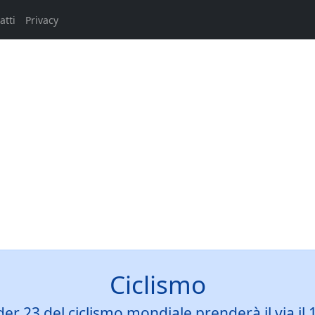
atti
Privacy
Ciclismo
der 23 del ciclismo mondiale prenderà il via il