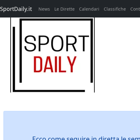
SportDaily.it
News
Le Dirette
Calendari
Classifiche
Cont
Ecco come seguire in diretta le sem