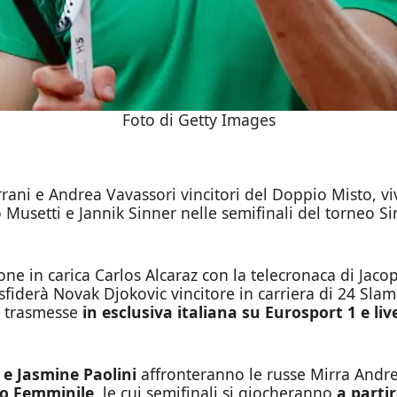
Foto di Getty Images
 Errani e Andrea Vavassori vincitori del Doppio Misto,
o Musetti e Jannik Sinner nelle semifinali del torneo S
one in carica Carlos Alcaraz con la telecronaca di Ja
 sfiderà Novak Djokovic vincitore in carriera di 24 Sla
o trasmesse
in esclusiva italiana su Eurosport 1 e l
 e Jasmine Paolini
affronteranno le russe Mirra Andr
o Femminile
, le cui semifinali si giocheranno
a partir