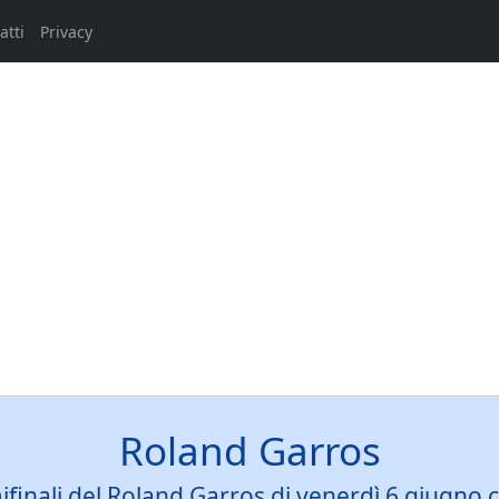
atti
Privacy
Roland Garros
ifinali del Roland Garros di venerdì 6 giugno