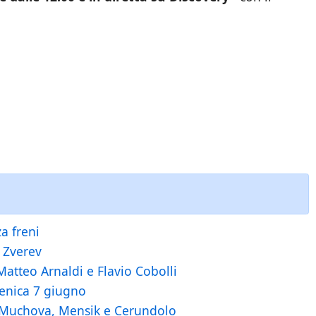
a freni
r Zverev
Matteo Arnaldi e Flavio Cobolli
menica 7 giugno
a, Muchova, Mensik e Cerundolo