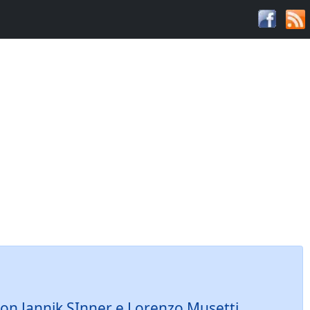
 con Jannik SInner e Lorenzo Musetti