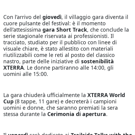
Con l’arrivo del
giovedì
, il villaggio gara diventa il
cuore pulsante del festival: è il momento
dell’attesissima
gara Short Track
, che conclude la
serie stagionale riservata ai professionisti. Il
tracciato, studiato per il pubblico con linee di
visuale chiare, è stato allestito con materiali
riutilizzabili come le reti al posto del classico
nastro, parte delle iniziative di
sostenibilità
XTERRA
. Le donne partiranno alle 14:00, gli
uomini alle 15:00.
La gara chiuderà ufficialmente la
XTERRA World
Cup
(8 tappe, 11 gare) e decreterà i campioni
uomini e donne, che saranno premiati la sera
stessa durante la
Cerimonia di apertura
.
Il
venerdì
sarà dedicato ai
Trailside Talks with the