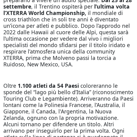
settembre
, il Trentino ospiterà per
l’ultima volta
l’XTERRA World Championship,
il mondiale di
cross triathlon che in soli tre anni è diventato
un’icona per atleti e pubblico. Dopo l’approdo nel
2022 dalle Hawaii al cuore delle Alpi, questa sarà
l’ultima occasione per vedere dal vivo i migliori
specialisti del mondo sfidarsi per il titolo iridato e
respirare l’atmosfera unica della community
XTERRA, prima che Molveno passi la torcia a
Ruidoso, New Mexico, USA.
Oltre
1.100 atleti da 54 Paesi
coloreranno le
sponde del “lago più bello d’Italia” (riconoscimento
Touring Club e Legambiente). Arriveranno da Paesi
lontani come la Polinesia Francese, l’Australia, il
Giappone, il Canada, l'Argentina, la Nuova
Zelanda, ognuno con la propria motivazione.
Alcuni tornano per difendere un titolo. Altri
arrivano per inseguirlo per la prima volta. Ogni
atleta sulla linea di partenza si è guadagnato il