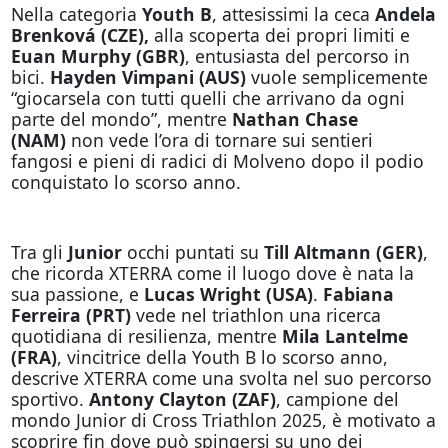
Nella categoria
Youth B
, attesissimi la ceca
Andela
Brenková (CZE),
alla scoperta dei propri limiti e
Euan Murphy (GBR)
, entusiasta del percorso in
bici.
Hayden Vimpani (AUS)
vuole semplicemente
“giocarsela con tutti quelli che arrivano da ogni
parte del mondo”, mentre
Nathan Chase
(NAM)
non vede l’ora di tornare sui sentieri
fangosi e pieni di radici di Molveno dopo il podio
conquistato lo scorso anno.
Tra gli
Junior
occhi puntati su
Till Altmann (GER)
,
che ricorda XTERRA come il luogo dove è nata la
sua passione, e
Lucas Wright (USA)
.
Fabiana
Ferreira (PRT)
vede nel triathlon una ricerca
quotidiana di resilienza, mentre
Mila Lantelme
(FRA)
, vincitrice della Youth B lo scorso anno,
descrive XTERRA come una svolta nel suo percorso
sportivo.
Antony Clayton (ZAF)
, campione del
mondo Junior di Cross Triathlon 2025, è motivato a
scoprire fin dove può spingersi su uno dei