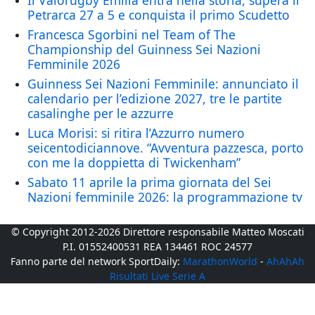
Petrarca 27 a 5 e conquista il primo Scudetto
Francesca Sgorbini nel Team of The
Championship del Guinness Sei Nazioni
Femminile 2026
Guinness Sei Nazioni Femminile: annunciato il
calendario per l’edizione 2027, tre le partite
casalinghe per le azzurre
Luca Morisi: si ritira l’Azzurro numero
seicentodiciannove. “Avventura pazzesca, porto
con me la doppietta di Twickenham”
Sabato 11 aprile la prima giornata del Sei
Nazioni femminile 2026: la programmazione tv
© Copyright 2012-2026 Direttore responsabile Matteo Moscati
P.I. 01552400531 REA 134461 ROC 24577
Fanno parte del network SportDaily:
MarathonWorld
-
AhAhAh
Risultati Live Serie A