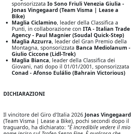
sponsorizzata
Io Sono Friuli Venezia Giulia -
Jonas Vingegaard (Team Visma | Lease a
Bike)
Maglia Ciclamino
, leader della Classifica a
Punti, in collaborazione con
ITA - Italian Trade
Agency - Paul Magnier (Soudal Quick-Step)
Maglia Azzurra
, leader del Gran Premio della
Montagna, sponsorizzata
Banca Mediolanum -
Giulio Ciccone (Lidl-Trek)
Maglia Bianca
, leader della Classifica dei
Giovani, nati dopo il 01/01/2001, sponsorizzata
Conad - Afonso Eulálio (Bahrain Victorious)
DICHIARAZIONI
Il vincitore del Giro d'Italia 2026
Jonas Vingegaard
(Team Visma | Lease a Bike), pochi secondi dopo il
traguardo, ha dichiarato:
"È incredibile vedere il mio
nome inciso sul Trofeo Senza Fine. È qualcosa che