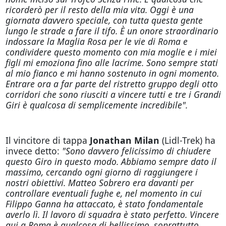
ricorderò per il resto della mia vita. Oggi è una
giornata davvero speciale, con tutta questa gente
lungo le strade a fare il tifo. È un onore straordinario
indossare la Maglia Rosa per le vie di Roma e
condividere questo momento con mia moglie e i miei
figli mi emoziona fino alle lacrime. Sono sempre stati
al mio fianco e mi hanno sostenuto in ogni momento.
Entrare ora a far parte del ristretto gruppo degli otto
corridori che sono riusciti a vincere tutti e tre i Grandi
Giri è qualcosa di semplicemente incredibile".
Il vincitore di tappa
Jonathan Milan
(Lidl-Trek)
ha
invece detto:
"Sono davvero felicissimo di chiudere
questo Giro in questo modo. Abbiamo sempre dato il
massimo, cercando ogni giorno di raggiungere i
nostri obiettivi. Matteo Sobrero era davanti per
controllare eventuali fughe e, nel momento in cui
Filippo Ganna ha attaccato, è stato fondamentale
averlo lì. Il lavoro di squadra è stato perfetto. Vincere
qui a Roma è qualcosa di bellissimo, soprattutto