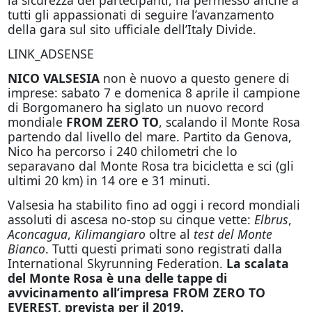
la sicurezza dei partecipanti, ha permesso anche a
tutti gli appassionati di seguire l’avanzamento
della gara sul sito ufficiale dell’Italy Divide.
LINK_ADSENSE
NICO VALSESIA
non è nuovo a questo genere di
imprese: sabato 7 e domenica 8 aprile il campione
di Borgomanero ha siglato un nuovo record
mondiale
FROM ZERO TO
, scalando il Monte Rosa
partendo dal livello del mare. Partito da Genova,
Nico ha percorso i 240 chilometri che lo
separavano dal Monte Rosa tra bicicletta e sci (gli
ultimi 20 km) in 14 ore e 31 minuti.
Valsesia ha stabilito fino ad
oggi
i record mondiali
assoluti di ascesa no-stop su cinque vette:
Elbrus
,
Aconcagua
,
Kilimangiaro
oltre al
test del Monte
Bianco
. Tutti questi primati sono registrati dalla
International Skyrunning Federation.
La scalata
del Monte Rosa è una delle tappe di
avvicinamento all’impresa FROM ZERO TO
EVEREST, prevista per il 2019.