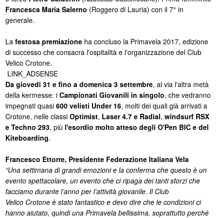
Francesca Maria Salerno
(Roggero di Lauria) con il 7° in
generale.
La
festosa premiazione
ha concluso la Primavela 2017, edizione
di successo che consacra l'ospitalità e l'organizzazione del Club
Velico Crotone.
LINK_ADSENSE
Da giovedi 31 e fino a domenica 3 settembre
, al via l'altra metà
della kermesse: i
Campionati Giovanili in singolo
, che vedranno
impegnati quasi
600 velisti Under 16
, molti dei quali già arrivati a
Crotone, nelle classi
Optimist
,
Laser 4.7 e Radial
,
windsurf RSX
e Techno 293
, più
l'esordio molto atteso degli O'Pen BIC e del
Kiteboarding
.
Francesco Ettorre, Presidente Federazione Italiana Vela
“Una settimana di grandi emozioni e la conferma che questo è un
evento spettacolare, un evento che ci ripaga dei tanti sforzi che
facciamo durante l’anno per l’attività giovanile. Il Club
Velico Crotone è stato fantastico e devo dire che le condizioni ci
hanno aiutato, quindi una Primavela bellissima, soprattutto perché