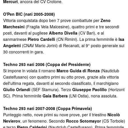
Mercuri
, ancora del CV Crotone.
O'Pen BIC (nati 2005-2008)
Vittoria conquistata dopo ben 7 prove combattute per
Zeno
Marchesini
(Fraglia Vela Malcesine), quattro primi e tre secondi
posti, davanti al pugliese
Alberto Divella
(CV Bari), e al
sanmarinese
Pietro Cardelli
(CN Rimini). La prima femminile è
Isa
Angeletti
(CNAV Mario Jorini) di Recanati, al 9° posto generale sui
30 concorrenti in gara.
Techno 293 nati 2006 (Coppa del Presidente)
Si impone in volata il romano
Marco Guida di Ronza
(Nauticlub
Castelfusano) con quattro primi su otto prove, grazie alla vittoria
dell'ultima regata, davanti al secondo classificato, il marchigiano
Giulio Orlandi
(SEF Stamura). Terzo
Giuseppe Paolillo
(Horizont
SC). Prima femminile
Gaia Barbera
(LNI Ostia), nona assoluta.
Techno 293 nati 2007-2008 (Coppa Primavela)
Punteggio netto, nove primi su nove prove, per il triestino
Nicolò
Nevierov
, un fenomeno. Secondo
Rocco Sotomayor
(CS Torbole)
e terzo
Pietro Calderini
(Nauticlub Castelfusano). Prima femminile