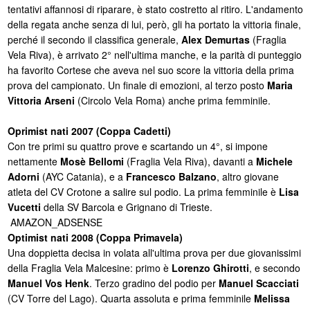
tentativi affannosi di riparare, è stato costretto al ritiro. L'andamento
della regata anche senza di lui, però, gli ha portato la vittoria finale,
perché il secondo il classifica generale,
Alex Demurtas
(Fraglia
Vela Riva), è arrivato 2° nell'ultima manche, e la parità di punteggio
ha favorito Cortese che aveva nel suo score la vittoria della prima
prova del campionato. Un finale di emozioni, al terzo posto
Maria
Vittoria Arseni
(Circolo Vela Roma) anche prima femminile.
Oprimist nati 2007 (Coppa Cadetti)
Con tre primi su quattro prove e scartando un 4°, si impone
nettamente
Mosè Bellomi
(Fraglia Vela Riva), davanti a
Michele
Adorni
(AYC Catania), e a
Francesco Balzano
, altro giovane
atleta del CV Crotone a salire sul podio. La prima femminile è
Lisa
Vucetti
della SV Barcola e Grignano di Trieste.
AMAZON_ADSENSE
Optimist nati 2008 (Coppa Primavela)
Una doppietta decisa in volata all'ultima prova per due giovanissimi
della Fraglia Vela Malcesine: primo è
Lorenzo Ghirotti
, e secondo
Manuel Vos Henk
. Terzo gradino del podio per
Manuel Scacciati
(CV Torre del Lago). Quarta assoluta e prima femminile
Melissa