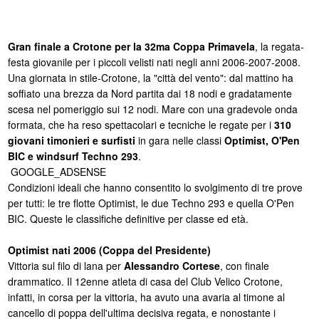
Gran finale a Crotone per la 32ma Coppa Primavela
, la regata-
festa giovanile per i piccoli velisti nati negli anni 2006-2007-2008.
Una giornata in stile-Crotone, la "città del vento": dal mattino ha
soffiato una brezza da Nord partita dai 18 nodi e gradatamente
scesa nel pomeriggio sui 12 nodi. Mare con una gradevole onda
formata, che ha reso spettacolari e tecniche le regate per i
310
giovani timonieri e surfisti
in gara nelle classi
Optimist, O'Pen
BIC e windsurf Techno 293
.
GOOGLE_ADSENSE
Condizioni ideali che hanno consentito lo svolgimento di tre prove
per tutti: le tre flotte Optimist, le due Techno 293 e quella O'Pen
BIC. Queste le classifiche definitive per classe ed età.
Optimist nati 2006 (Coppa del Presidente)
Vittoria sul filo di lana per
Alessandro Cortese
, con finale
drammatico. Il 12enne atleta di casa del Club Velico Crotone,
infatti, in corsa per la vittoria, ha avuto una avaria al timone al
cancello di poppa dell'ultima decisiva regata, e nonostante i