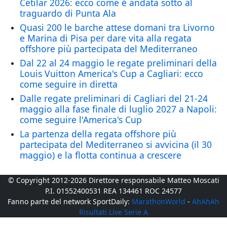
Cetilar 2026: ecco come è andata sotto al
traguardo di Punta Ala
Quasi 200 le barche attese domani tra Livorno
e Marina di Pisa per dare vita alla regata
offshore più partecipata del Mediterraneo
Dal 22 al 24 maggio le regate preliminari della
Louis Vuitton America's Cup a Cagliari: ecco
come seguire in diretta
Dalle regate preliminari di Cagliari del 21-24
maggio alla fase finale di luglio 2027 a Napoli:
come seguire l'America's Cup
La partenza della regata offshore più
partecipata del Mediterraneo si avvicina (il 30
maggio) e la flotta continua a crescere
© Copyright 2012-2026 Direttore responsabile Matteo Moscati
P.I. 01552400531 REA 134461 ROC 24577
Fanno parte del network SportDaily:
MarathonWorld
-
AhAhAh
Risultati Live Serie A