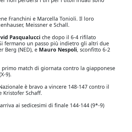
r non perdersi i tiri per i titoli iridati sono
ne Franchini e Marcella Tonioli. Il loro
genhauser, Meissner e Schall.
vid Pasqualucci
che dopo il 6-4 rifilato
i fermano un passo più indietro gli altri due
er Berg (NED), e
Mauro Nespoli
, sconfitto 6-2
 il primo match di giornata contro la giapponese
X-9).
Nazionale è bravo a vincere 148-147 contro il
 Kristofer Schaff.
rriva ai sedicesimi di finale 144-144 (9*-9)