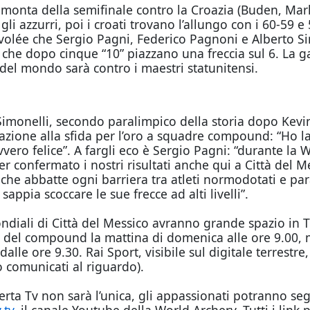
monta della semifinale contro la Croazia (Buden, Marke
li azzurri, poi i croati trovano l’allungo con i 60-59 e
 volée che Sergio Pagni, Federico Pagnoni e Alberto Simo
ri che dopo cinque “10” piazzano una freccia sul 6. La ga
tto del mondo sarà contro i maestri statunitensi.
Simonelli, secondo paralimpico della storia dopo Kevin 
azione alla sfida per l’oro a squadre compound: “Ho l
vvero felice”. A fargli eco è Sergio Pagni: “durante 
er confermato i nostri risultati anche qui a Città del 
t che abbatte ogni barriera tra atleti normodotati e pa
appia scoccare le sue frecce ad alti livelli”.
diali di Città del Messico avranno grande spazio in TV. 
to del compound la mattina di domenica alle ore 9.00, 
lle ore 9.30. Rai Sport, visibile sul digitale terrestre
o comunicati al riguardo).
ferta Tv non sarà l’unica, gli appassionati potranno segui