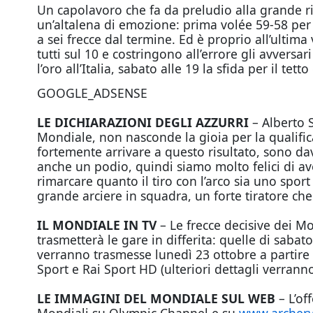
Un capolavoro che fa da preludio alla grande ri
un’altalena di emozione: prima volée 59-58 per g
a sei frecce dal termine. Ed è proprio all’ultima
tutti sul 10 e costringono all’errore gli avversa
l’oro all’Italia, sabato alle 19 la sfida per il te
GOOGLE_ADSENSE
LE DICHIARAZIONI DEGLI AZZURRI
– Alberto 
Mondiale, non nasconde la gioia per la qualific
fortemente arrivare a questo risultato, sono da
anche un podio, quindi siamo molto felici di av
rimarcare quanto il tiro con l’arco sia uno spor
grande arciere in squadra, un forte tiratore che s
IL MONDIALE IN TV
– Le frecce decisive dei Mon
trasmetterà le gare in differita: quelle di saba
verranno trasmesse lunedì 23 ottobre a partire da
Sport e Rai Sport HD (ulteriori dettagli verrann
LE IMMAGINI DEL MONDIALE SUL WEB
– L’of