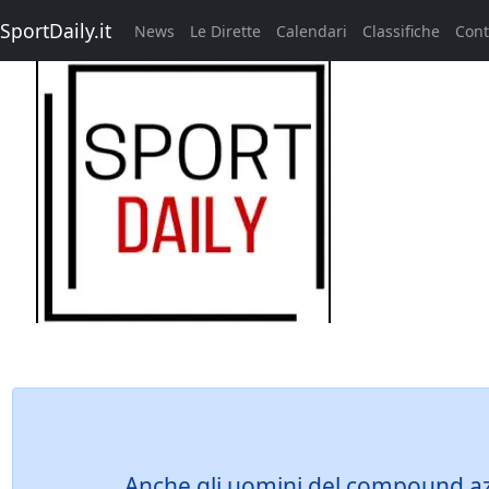
SportDaily.it
News
Le Dirette
Calendari
Classifiche
Cont
Anche gli uomini del compound azzu