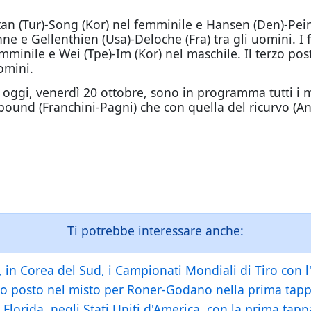
 (Tur)-Song (Kor) nel femminile e Hansen (Den)-Peinea
e Gellenthien (Usa)-Deloche (Fra) tra gli uomini. I fin
emminile e Wei (Tpe)-Im (Kor) nel maschile. Il terzo po
omini.
o
oggi
, venerdì 20 ottobre, sono in programma tutti i m
pound (Franchini-Pagni) che con quella del ricurvo (An
Ti potrebbe interessare anche:
in Corea del Sud, i Campionati Mondiali di Tiro con l'
o posto nel misto per Roner-Godano nella prima tapp
n Florida, negli Stati Uniti d'America, con la prima tap