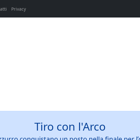
atti
Privacy
Tiro con l'Arco
rro conquistano un posto nella finale per l’o