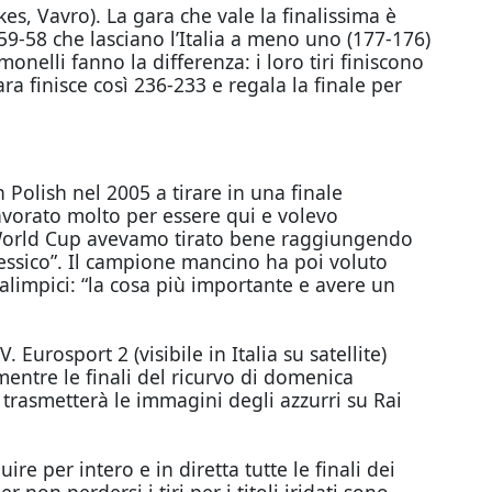
s, Vavro). La gara che vale la finalissima è
 59-58 che lasciano l’Italia a meno uno (177-176)
nelli fanno la differenza: i loro tiri finiscono
ra finisce così 236-233 e regala la finale per
Polish nel 2005 a tirare in una finale
avorato molto per essere qui e volevo
la World Cup avevamo tirato bene raggiungendo
Messico”. Il campione mancino ha poi voluto
ralimpici: “la cosa più importante e avere un
Eurosport 2 (visibile in Italia su satellite)
mentre le finali del ricurvo di domenica
, trasmetterà le immagini degli azzurri su Rai
re per intero e in diretta tutte le finali dei