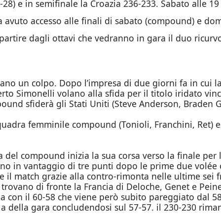
8) e in semifinale la Croazia 236-233. Sabato alle 19 it
ha avuto accesso alle finali di sabato (compound) e dom
rtire dagli ottavi che vedranno in gara il duo ricurvo
iano un colpo. Dopo l’impresa di due giorni fa in cui l
o Simonelli volano alla sfida per il titolo iridato vinc
mpound sfiderà gli Stati Uniti (Steve Anderson, Braden G
quadra femminile compound (Tonioli, Franchini, Ret) ed e
ia del compound inizia la sua corsa verso la finale per 
tano in vantaggio di tre punti dopo le prime due volée
 il match grazie alla contro-rimonta nelle ultime sei fr
si trovano di fronte la Francia di Deloche, Genet e Pe
unga con il 60-58 che viene però subito pareggiato dal 5
a della gara concludendosi sul 57-57. il 230-230 riman