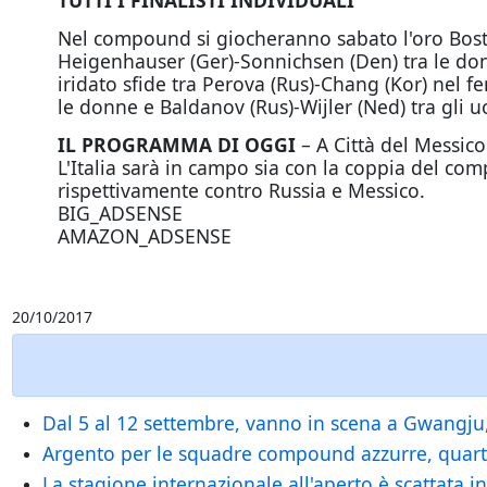
TUTTI I FINALISTI INDIVIDUALI
Nel compound si giocheranno sabato l'oro Bostan
Heigenhauser (Ger)-Sonnichsen (Den) tra le donne 
iridato sfide tra Perova (Rus)-Chang (Kor) nel f
le donne e Baldanov (Rus)-Wijler (Ned) tra gli u
IL PROGRAMMA DI
OGGI
– A Città del Messic
L'Italia sarà in campo sia con la coppia del com
rispettivamente contro Russia e Messico.
BIG_ADSENSE
AMAZON_ADSENSE
20/10/2017
Dal 5 al 12 settembre, vanno in scena a Gwangju, 
Argento per le squadre compound azzurre, quart
La stagione internazionale all'aperto è scattata i