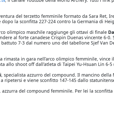
.tv
, il canale Youtube della World Archery. Tutti i link pe
ventura del terzetto femminile formato da Sara Ret, Ire
e dopo la sconfitta 227-224 contro la Germania di Hei
rco olimpico maschile raggiunge gli ottavi di finale
Da
dere al forte canadese Crispin Duenas vincente 6-0. S
, battuto 7-3 dal numero uno del tabellone Sjef Van D
ra rimasta in gara nell’arco olimpico femminile, vince
allo shoot off dall’atleta di Taipei Yu-Hsuan Lin 6-5 (
i
, specialista azzurro del compound. Il mancino della 
 ripetersi e viene sconfitto 147-145 dallo statunitense
, azzurra del compound femminile. Per lei la sconfitta a