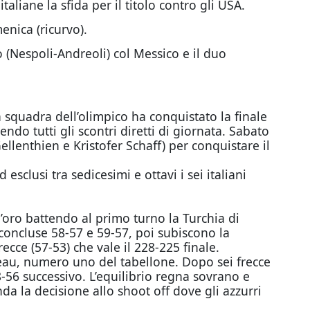
aliane la sfida per il titolo contro gli USA.
enica (ricurvo).
 (Nespoli-Andreoli) col Messico e il duo
a squadra dell’olimpico ha conquistato la finale
endo tutti gli scontri diretti di giornata. Sabato
ellenthien e Kristofer Schaff) per conquistare il
sclusi tra sedicesimi e ottavi i sei italiani
l’oro battendo al primo turno la Turchia di
 concluse 58-57 e 59-57, poi subiscono la
ecce (57-53) che vale il 228-225 finale.
ineau, numero uno del tabellone. Dopo sei frecce
8-56 successivo. L’equilibrio regna sovrano e
da la decisione allo shoot off dove gli azzurri