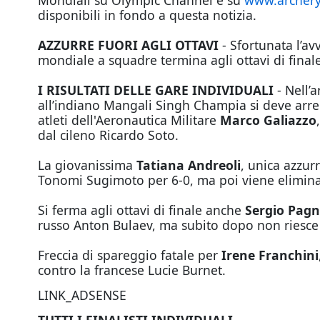
Mondiali su Olympic Channel e su
www.archery
disponibili in fondo a questa notizia.
AZZURRE FUORI AGLI OTTAVI
- Sfortunata l’av
mondiale a squadre termina agli ottavi di final
I RISULTATI DELLE GARE INDIVIDUALI
- Nell’a
all’indiano Mangali Singh Champia si deve arren
atleti dell'Aeronautica Militare
Marco Galiazzo
dal cileno Ricardo Soto.
La giovanissima
Tatiana Andreoli
, unica azzur
Tonomi Sugimoto per 6-0, ma poi viene eliminata 
Si ferma agli ottavi di finale anche
Sergio Pagn
russo Anton Bulaev, ma subito dopo non riesce a
Freccia di spareggio fatale per
Irene Franchini
contro la francese Lucie Burnet.
LINK_ADSENSE