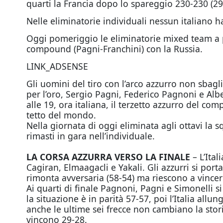
quarti la Francia dopo lo spareggio 230-230 (29-2
Nelle eliminatorie individuali nessun italiano 
Oggi
pomeriggio le eliminatorie mixed team a pa
compound (Pagni-Franchini) con la Russia.
LINK_ADSENSE
Gli uomini del tiro con l’arco azzurro non sbagl
per l’oro, Sergio Pagni, Federico Pagnoni e Albert
alle 19, ora italiana, il terzetto azzurro del co
tetto del mondo.
Nella giornata di
oggi
eliminata agli ottavi la s
rimasti in gara nell’individuale.
LA CORSA AZZURRA VERSO LA FINALE
– L’Ital
Cagiran, Elmaagacli e Yakali. Gli azzurri si por
rimonta avversaria (58-54) ma riescono a vincere
Ai quarti di finale Pagnoni, Pagni e Simonelli 
la situazione è in parità 57-57, poi l’Italia all
anche le ultime sei frecce non cambiano la stori
vincono 29-28.