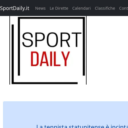
SportDaily.it
News
Le Dirette
Calendari
Classifiche
Cont
La tennista statunitense è incint