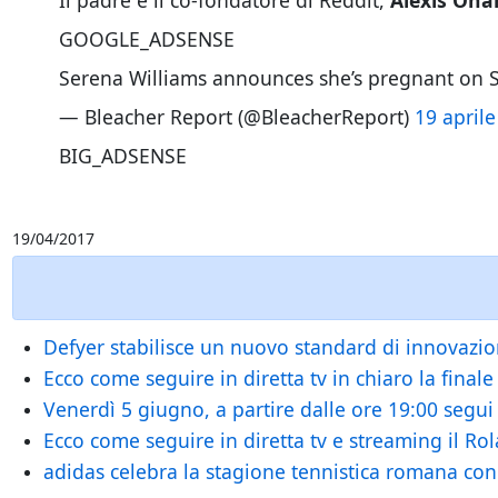
Il padre è il co-fondatore di Reddit,
Alexis Oha
GOOGLE_ADSENSE
Serena Williams announces she’s pregnant on
— Bleacher Report (@BleacherReport)
19 april
BIG_ADSENSE
19/04/2017
Defyer stabilisce un nuovo standard di innovazion
Ecco come seguire in diretta tv in chiaro la final
Venerdì 5 giugno, a partire dalle ore 19:00 segui 
Ecco come seguire in diretta tv e streaming il R
adidas celebra la stagione tennistica romana con