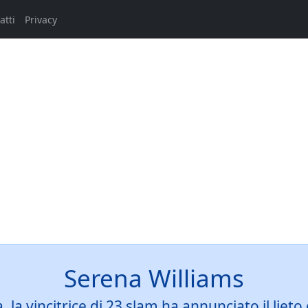
atti
Privacy
Serena Williams
a, la vincitrice di 23 slam ha annunciato il lie