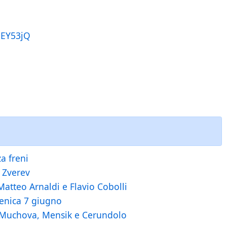
uEY53jQ
a freni
r Zverev
Matteo Arnaldi e Flavio Cobolli
menica 7 giugno
a, Muchova, Mensik e Cerundolo