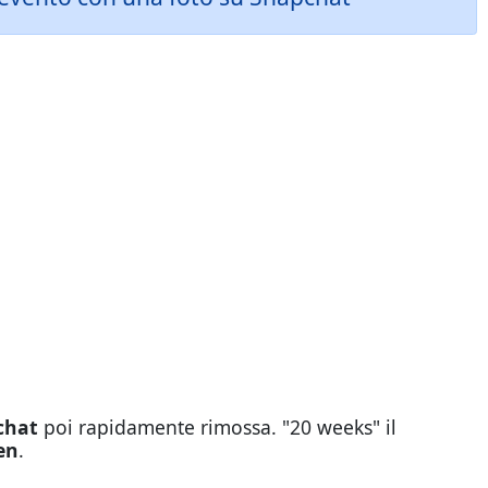
chat
poi rapidamente rimossa. "20 weeks" il
en
.