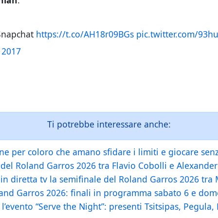
nian
.
 Snapchat
https://t.co/AH18r09BGs
pic.twitter.com/93h
e 2017
Ti potrebbe interessare anche:
e per coloro che amano sfidare i limiti e giocare senz
e del Roland Garros 2026 tra Flavio Cobolli e Alexande
in diretta tv la semifinale del Roland Garros 2026 tra 
oland Garros 2026: finali in programma sabato 6 e do
 l’evento “Serve the Night”: presenti Tsitsipas, Pegul