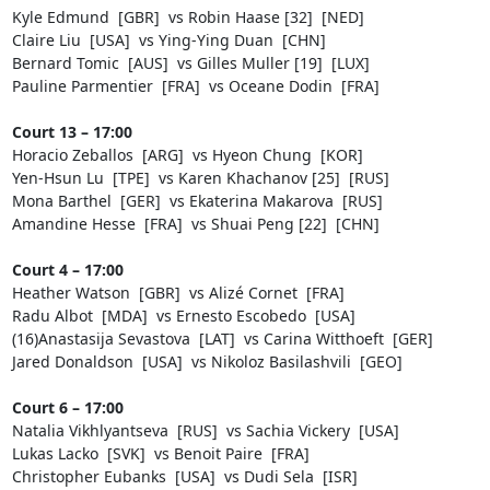
Kyle Edmund [GBR] vs Robin Haase [32] [NED]
Claire Liu [USA] vs Ying-Ying Duan [CHN]
Bernard Tomic [AUS] vs Gilles Muller [19] [LUX]
Pauline Parmentier [FRA] vs Oceane Dodin [FRA]
Court 13 – 17:00
Horacio Zeballos [ARG] vs Hyeon Chung [KOR]
Yen-Hsun Lu [TPE] vs Karen Khachanov [25] [RUS]
Mona Barthel [GER] vs Ekaterina Makarova [RUS]
Amandine Hesse [FRA] vs Shuai Peng [22] [CHN]
Court 4 – 17:00
Heather Watson [GBR] vs Alizé Cornet [FRA]
Radu Albot [MDA] vs Ernesto Escobedo [USA]
(16)Anastasija Sevastova [LAT] vs Carina Witthoeft [GER]
Jared Donaldson [USA] vs Nikoloz Basilashvili [GEO]
Court 6 – 17:00
Natalia Vikhlyantseva [RUS] vs Sachia Vickery [USA]
Lukas Lacko [SVK] vs Benoit Paire [FRA]
Christopher Eubanks [USA] vs Dudi Sela [ISR]