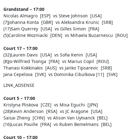
Grandstand – 17:00
Nicolas Almagro [ESP] vs Steve Johnson [USA]
(7)Johanna Konta [GBR] vs Aleksandra Krunic [SRB]
(17)Sam Querrey [USA] vs Gilles Simon [FRA]
(5)Caroline Wozniacki [DEN] vs Mihaela Buzarnescu [ROU]
Court 17 – 17:00
(32)Lauren Davis [USA] vs Sofia Kenin [USA]
(8)Jo-Wilfried Tsonga [FRA] vs Marius Copil [ROU]
Thanasi Kokkinakis [AUS] vs Janko Tipsarevic [SRB]
Jana Cepelova [SVK] vs Dominika Cibulkova [11] [SVK]
LINK_ADSENSE
Court 5 – 17:00
Kristyna Pliskova [CZE] vs Misa Eguchi [JPN]
(28)Kevin Anderson [RSA] vs JC Aragone [USA]
Saisai Zheng [CHN] vs Alison Van Uytvanck [BEL]
(16)Lucas Pouille [FRA] vs Ruben Bemelmans [BEL]
Court 10 – 17:00