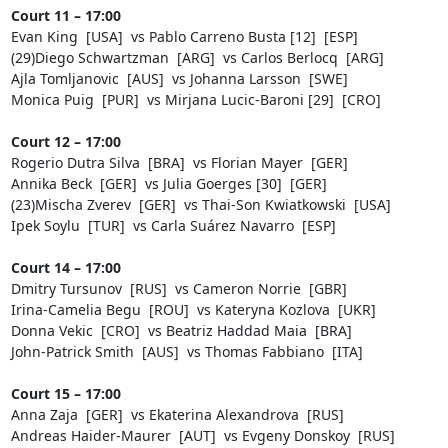
Court 11 – 17:00
Evan King [USA] vs Pablo Carreno Busta [12] [ESP]
(29)Diego Schwartzman [ARG] vs Carlos Berlocq [ARG]
Ajla Tomljanovic [AUS] vs Johanna Larsson [SWE]
Monica Puig [PUR] vs Mirjana Lucic-Baroni [29] [CRO]
Court 12 – 17:00
Rogerio Dutra Silva [BRA] vs Florian Mayer [GER]
Annika Beck [GER] vs Julia Goerges [30] [GER]
(23)Mischa Zverev [GER] vs Thai-Son Kwiatkowski [USA]
Ipek Soylu [TUR] vs Carla Suárez Navarro [ESP]
Court 14 – 17:00
Dmitry Tursunov [RUS] vs Cameron Norrie [GBR]
Irina-Camelia Begu [ROU] vs Kateryna Kozlova [UKR]
Donna Vekic [CRO] vs Beatriz Haddad Maia [BRA]
John-Patrick Smith [AUS] vs Thomas Fabbiano [ITA]
Court 15 – 17:00
Anna Zaja [GER] vs Ekaterina Alexandrova [RUS]
Andreas Haider-Maurer [AUT] vs Evgeny Donskoy [RUS]