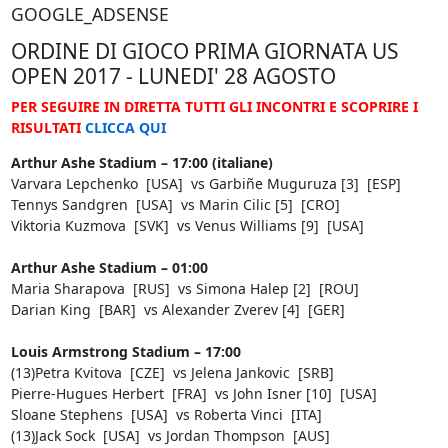
GOOGLE_ADSENSE
ORDINE DI GIOCO PRIMA GIORNATA US
OPEN 2017 - LUNEDI' 28 AGOSTO
PER SEGUIRE IN DIRETTA TUTTI GLI INCONTRI E SCOPRIRE I
RISULTATI
CLICCA QUI
Arthur Ashe Stadium – 17:00 (italiane)
Varvara Lepchenko [USA] vs Garbiñe Muguruza [3] [ESP]
Tennys Sandgren [USA] vs Marin Cilic [5] [CRO]
Viktoria Kuzmova [SVK] vs Venus Williams [9] [USA]
Arthur Ashe Stadium – 01:00
Maria Sharapova [RUS] vs Simona Halep [2] [ROU]
Darian King [BAR] vs Alexander Zverev [4] [GER]
Louis Armstrong Stadium – 17:00
(13)Petra Kvitova [CZE] vs Jelena Jankovic [SRB]
Pierre-Hugues Herbert [FRA] vs John Isner [10] [USA]
Sloane Stephens [USA] vs Roberta Vinci [ITA]
(13)Jack Sock [USA] vs Jordan Thompson [AUS]