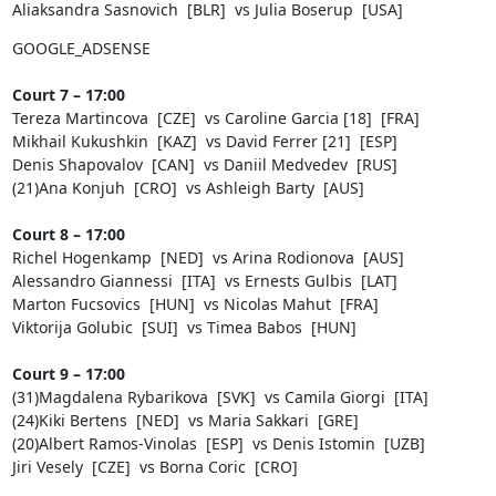
Aliaksandra Sasnovich [BLR] vs Julia Boserup [USA]
GOOGLE_ADSENSE
Court 7 – 17:00
Tereza Martincova [CZE] vs Caroline Garcia [18] [FRA]
Mikhail Kukushkin [KAZ] vs David Ferrer [21] [ESP]
Denis Shapovalov [CAN] vs Daniil Medvedev [RUS]
(21)Ana Konjuh [CRO] vs Ashleigh Barty [AUS]
Court 8 – 17:00
Richel Hogenkamp [NED] vs Arina Rodionova [AUS]
Alessandro Giannessi [ITA] vs Ernests Gulbis [LAT]
Marton Fucsovics [HUN] vs Nicolas Mahut [FRA]
Viktorija Golubic [SUI] vs Timea Babos [HUN]
Court 9 – 17:00
(31)Magdalena Rybarikova [SVK] vs Camila Giorgi [ITA]
(24)Kiki Bertens [NED] vs Maria Sakkari [GRE]
(20)Albert Ramos-Vinolas [ESP] vs Denis Istomin [UZB]
Jiri Vesely [CZE] vs Borna Coric [CRO]