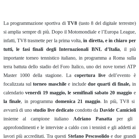
La programmazione sportiva di
TV8
(tasto 8 del digitale terrestre)
si amplia sempre di più. Dopo il Motomondiale e l’Europa League,
infatti, TV8 trasmette per la prima volta,
in diretta, e in chiaro per
tutti, le fasi finali degli Internazionali BNL d’Italia
, il più
importante torneo tennistico italiano, in programma a Roma sulla
terra battuta dello stadio del Foro Italico, uno dei nove tornei ATP
Master 1000 della stagione. La
copertura live
dell’evento è
focalizzata sul
torneo maschile
e include
due quarti di finale,
in
calendario
venerdì 19 maggio, le semifinali sabato 20 maggio
e
la finale
, in programma
domenica 21 maggio
. In più, TV8 si
avvarrà di uno
studio live dedicato
condotto da
Davide Camicioli
insieme al campione italiano
Adriano Panatta
per gli
approfondimenti e le interviste a caldo con i tennisti e gli addetti ai
lavori più accreditati. Tra questi
Stefano Pescosolido
e due grandi