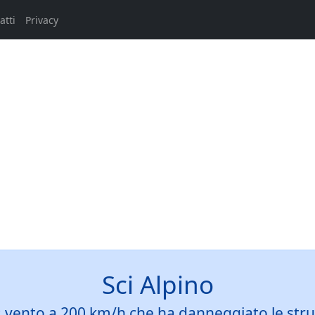
atti
Privacy
Sci Alpino
vento a 200 km/h che ha danneggiato le stru