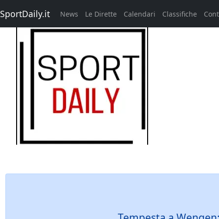
SportDaily.it
News
Le Dirette
Calendari
Classifiche
Cont
Tempesta a Wengen: 