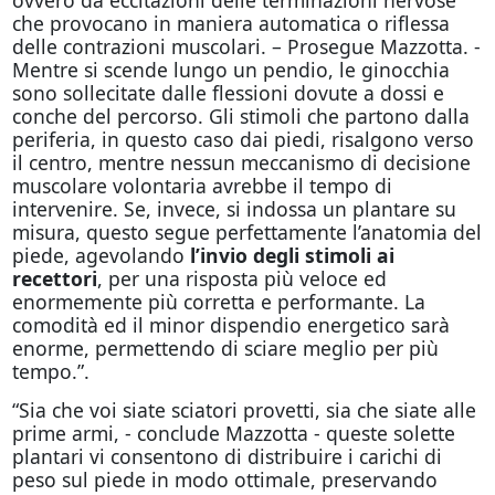
ovvero da eccitazioni delle terminazioni nervose
che provocano in maniera automatica o riflessa
delle contrazioni muscolari. – Prosegue Mazzotta. -
Mentre si scende lungo un pendio, le ginocchia
sono sollecitate dalle flessioni dovute a dossi e
conche del percorso. Gli stimoli che partono dalla
periferia, in questo caso dai piedi, risalgono verso
il centro, mentre nessun meccanismo di decisione
muscolare volontaria avrebbe il tempo di
intervenire. Se, invece, si indossa un plantare su
misura, questo segue perfettamente l’anatomia del
piede, agevolando
l’invio degli stimoli ai
recettori
, per una risposta più veloce ed
enormemente più corretta e performante. La
comodità ed il minor dispendio energetico sarà
enorme, permettendo di sciare meglio per più
tempo.”.
“Sia che voi siate sciatori provetti, sia che siate alle
prime armi, - conclude Mazzotta - queste solette
plantari vi consentono di distribuire i carichi di
peso sul piede in modo ottimale, preservando