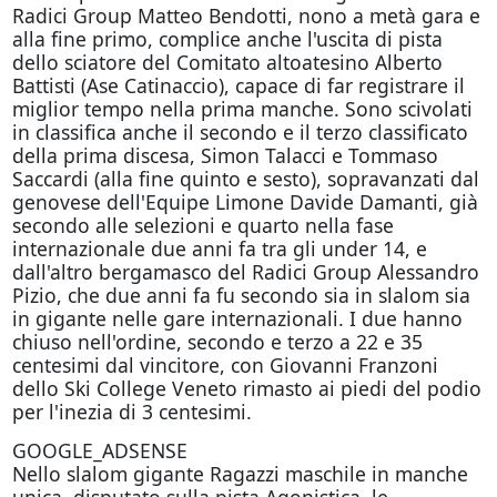
Radici Group Matteo Bendotti, nono a metà gara e
alla fine primo, complice anche l'uscita di pista
dello sciatore del Comitato altoatesino Alberto
Battisti (Ase Catinaccio), capace di far registrare il
miglior tempo nella prima manche. Sono scivolati
in classifica anche il secondo e il terzo classificato
della prima discesa, Simon Talacci e Tommaso
Saccardi (alla fine quinto e sesto), sopravanzati dal
genovese dell'Equipe Limone Davide Damanti, già
secondo alle selezioni e quarto nella fase
internazionale due anni fa tra gli under 14, e
dall'altro bergamasco del Radici Group Alessandro
Pizio, che due anni fa fu secondo sia in slalom sia
in gigante nelle gare internazionali. I due hanno
chiuso nell'ordine, secondo e terzo a 22 e 35
centesimi dal vincitore, con Giovanni Franzoni
dello Ski College Veneto rimasto ai piedi del podio
per l'inezia di 3 centesimi.
GOOGLE_ADSENSE
Nello slalom gigante Ragazzi maschile in manche