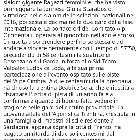
slalom gigante Ragazzi femminile, che ha visto
primeggiare la torinese Giulia Scarabosio,
vittoriosa nello slalom delle selezioni nazionali nel
2016, poi sesta e decima nelle due gare della fase
internazionale. La portacolori del Comitato Alpi
Occidentali, operata al ginocchio nell'aprile scorso,
è riuscita a sorprendere perfino se stessa e ad
andare a vincere nettamente con il tempo di 57”50,
precedendo di 58 centesimi la sciatrice di
Desenzano sul Garda in forza allo Ski Team
Valpalot Ludovica Loda, alla sua prima
partecipazione all'evento ospitato sulle piste
dell'Alpe Cimbra. A due centesimi dalla bresciana
ha chiuso la trentina Beatrice Sola, che è riuscita a
riscattare l'uscita di pista di un anno fa e a
confermare quanto di buono fatto vedere in
stagione nelle gare del circuito provinciale. La
giovane atleta dell'Agonistica Trentina, cresciuta in
una famiglia di maestri di sci e residente a
Sardagna, appena sopra la città di Trento, ha
pagato un ritardo di due soli centesimi dal