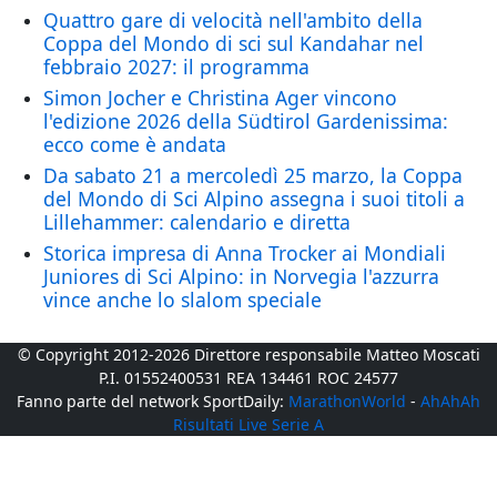
Quattro gare di velocità nell'ambito della
Coppa del Mondo di sci sul Kandahar nel
febbraio 2027: il programma
Simon Jocher e Christina Ager vincono
l'edizione 2026 della Südtirol Gardenissima:
ecco come è andata
Da sabato 21 a mercoledì 25 marzo, la Coppa
del Mondo di Sci Alpino assegna i suoi titoli a
Lillehammer: calendario e diretta
Storica impresa di Anna Trocker ai Mondiali
Juniores di Sci Alpino: in Norvegia l'azzurra
vince anche lo slalom speciale
© Copyright 2012-2026 Direttore responsabile Matteo Moscati
P.I. 01552400531 REA 134461 ROC 24577
Fanno parte del network SportDaily:
MarathonWorld
-
AhAhAh
Risultati Live Serie A