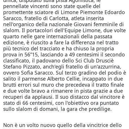
unica, disputato sulla pista Agonistica, le
pennellate vincenti sono state quelle del
promettente sciatore di Limone Piemonte Edoardo
Saracco, fratello di Carlotta, atleta inserita
nell'organico della nazionale Giovani femminile di
slalom. Il portacolori dell'Equipe Limone, due volte
quarto nelle gare internazionali della passata
edizione, è riuscito a fare la differenza nel tratto
più tecnico del tracciato e ha chiuso la propria
prova in 56”15, lasciando a 49 centesimi il secondo
classificato, il padovano dello Sci Club Drusciè
Stefano Pizzato, anch'egli fratello di un'azzurrina,
ovvero Sofia Saracco. Sul terzo gradino del podio è
salito il parmense Alberto Cellie, incappato in due
brutti errori sul muro che precedeva il tratto finale
e due volte bravo a rimanere in pista grazie a due
recuperi da applausi. Il suo distacco dal vincitore è
stato di 66 centesimi, con l'obiettivo ora puntato
sullo slalom di
domani
, la gara che predilige.
Non è un volto nuovo quello della vincitrice dello