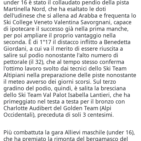
under 16 è stato il collaudato pendio della pista
Martinella Nord, che ha esaltato le doti
dell'udinese che si allena ad Arabba e frequenta lo
Ski College Veneto Valentina Savorgnani, capace
di ipotecare il successo già nella prima manche,
per poi ampliare il proprio vantaggio nella
seconda. È di 1"17 il distacco inflitto a Benedetta
Giordani, a cui va il merito di essere riuscita a
salire sul podio nonostante l'alto numero di
pettorale (il 32), che al tempo stesso conferma
l'ottimo lavoro svolto dai tecnici dello Ski Team
Altipiani nella preparazione delle piste nonostante
il meteo avverso dei giorni scorsi. Sul terzo
gradino del podio, quindi, è salita la bresciana
dello Ski Team Val Palot Isabella Lantieri, che ha
primeggiato nel testa a testa per il bronzo con
Charlotte Audibert del Golden Team (Alpi
Occidentali), preceduta di soli 3 centesimi.
Più combattuta la gara Allievi maschile (under 16),
che ha premiato la rimonta del bergamasco del