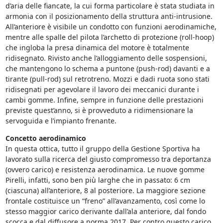
d’aria delle fiancate, la cui forma particolare è stata studiata in
armonia con il posizionamento della struttura anti-intrusione.
All’anteriore è visibile un condotto con funzioni aerodinamiche,
mentre alle spalle del pilota l’archetto di protezione (roll-hoop)
che ingloba la presa dinamica del motore è totalmente
ridisegnato. Rivisto anche l’alloggiamento delle sospensioni,
che mantengono lo schema a puntone (push-rod) davanti e a
tirante (pull-rod) sul retrotreno. Mozzi e dadi ruota sono stati
ridisegnati per agevolare il lavoro dei meccanici durante i
cambi gomme. Infine, sempre in funzione delle prestazioni
previste quest’anno, si è provveduto a ridimensionare la
servoguida e l’impianto frenante.
Concetto aerodinamico
In questa ottica, tutto il gruppo della Gestione Sportiva ha
lavorato sulla ricerca del giusto compromesso tra deportanza
(ovvero carico) e resistenza aerodinamica. Le nuove gomme
Pirelli, infatti, sono ben più larghe che in passato: 6 cm
(ciascuna) all’anteriore, 8 al posteriore. La maggiore sezione
frontale costituisce un “freno” all’avanzamento, così come lo
stesso maggior carico derivante dall’ala anteriore, dal fondo
scocca e dal diffusore a norma 2017. Per contro questo carico,