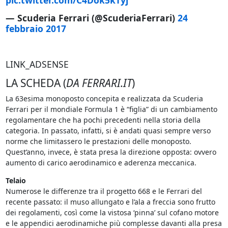
pic.twitter.com/C4Dok5kTyj
— Scuderia Ferrari (@ScuderiaFerrari)
24
febbraio 2017
LINK_ADSENSE
LA SCHEDA (
DA FERRARI.IT
)
La 63esima monoposto concepita e realizzata da Scuderia
Ferrari per il mondiale Formula 1 è “figlia” di un cambiamento
regolamentare che ha pochi precedenti nella storia della
categoria. In passato, infatti, si è andati quasi sempre verso
norme che limitassero le prestazioni delle monoposto.
Quest’anno, invece, è stata presa la direzione opposta: ovvero
aumento di carico aerodinamico e aderenza meccanica.
Telaio
Numerose le differenze tra il progetto 668 e le Ferrari del
recente passato: il muso allungato e l’ala a freccia sono frutto
dei regolamenti, così come la vistosa ‘pinna’ sul cofano motore
e le appendici aerodinamiche più complesse davanti alla presa