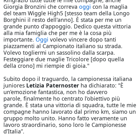
Ringrazio tutte tutte le mie compagne, anche
Giorgia Bronzini che correva
oggi
con la maglia
del team Wiggle High5 [stesso team della Longo
Borghini il resto dell'anno]. È stata per me un
grande punto d'appoggio. Dedico questa vittoria
alla mia famiglia che per me è la cosa più
importante.
Oggi
volevo vincere dopo tanti
piazzamenti al Campionato italiano su strada.
Volevo togliermi un sassolino dalla scarpa.
Festeggiare due maglie Tricolore [dopo quella
della crono] mi riempie di gioia."
Subito dopo il traguardo, la campionessa italiana
juniores
Letizia Paternoster
ha dichiarato: "È
un’emozione fantastica, non ho davvero
parole, finalmente ho centrato l’obiettivo più
grande. È stata una vittoria di squadra, tutte le mie
compagne hanno lavorato dal primo km, siamo un
gruppo molto unito. Hanno fatto veramente un
lavoro straordinario, sono loro le Campionesse
d’Italia”.