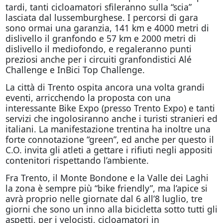
tardi, tanti cicloamatori sfileranno sulla “scia”
lasciata dal lussemburghese. I percorsi di gara
sono ormai una garanzia, 141 km e 4000 metri di
dislivello il granfondo e 57 km e 2000 metri di
dislivello il mediofondo, e regaleranno punti
preziosi anche per i circuiti granfondistici Alé
Challenge e InBici Top Challenge.
La città di Trento ospita ancora una volta grandi
eventi, arricchendo la proposta con una
interessante Bike Expo (presso Trento Expo) e tanti
servizi che ingolosiranno anche i turisti stranieri ed
italiani. La manifestazione trentina ha inoltre una
forte connotazione “green”, ed anche per questo il
C.O. invita gli atleti a gettare i rifiuti negli appositi
contenitori rispettando l’ambiente.
Fra Trento, il Monte Bondone e la Valle dei Laghi
la zona è sempre più “bike friendly”, ma l’apice si
avrà proprio nelle giornate dal 6 all’8 luglio, tre
giorni che sono un inno alla bicicletta sotto tutti gli
aspetti, per i velocisti, cicloamatori in