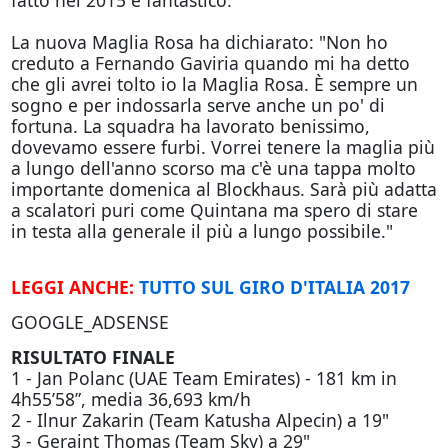
fatto nel 2015 è fantastico."
La nuova Maglia Rosa ha dichiarato: "Non ho
creduto a Fernando Gaviria quando mi ha detto
che gli avrei tolto io la Maglia Rosa. È sempre un
sogno e per indossarla serve anche un po' di
fortuna. La squadra ha lavorato benissimo,
dovevamo essere furbi. Vorrei tenere la maglia più
a lungo dell'anno scorso ma c'è una tappa molto
importante domenica al Blockhaus. Sarà più adatta
a scalatori puri come Quintana ma spero di stare
in testa alla generale il più a lungo possibile."
LEGGI ANCHE:
TUTTO SUL GIRO D'ITALIA 2017
GOOGLE_ADSENSE
RISULTATO FINALE
1 - Jan Polanc (UAE Team Emirates) - 181 km in
4h55’58”, media 36,693 km/h
2 - Ilnur Zakarin (Team Katusha Alpecin) a 19"
3 - Geraint Thomas (Team Sky) a 29"