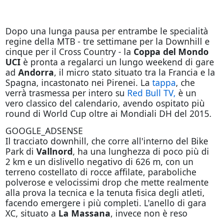
Dopo una lunga pausa per entrambe le specialità
regine della MTB - tre settimane per la Downhill e
cinque per il Cross Country - la
Coppa del Mondo
UCI
è pronta a regalarci un lungo weekend di gare
ad
Andorra
, il micro stato situato tra la Francia e la
Spagna, incastonato nei Pirenei. La
tappa
, che
verrà trasmessa per intero su
Red Bull TV,
è un
vero classico del calendario, avendo ospitato più
round di World Cup oltre ai Mondiali DH del 2015.
GOOGLE_ADSENSE
Il tracciato downhill, che corre all'interno del Bike
Park di
Vallnord
, ha una lunghezza di poco più di
2 km e un dislivello negativo di 626 m, con un
terreno costellato di rocce affilate, paraboliche
polverose e velocissimi drop che mette realmente
alla prova la tecnica e la tenuta fisica degli atleti,
facendo emergere i più completi. L'anello di gara
XC, situato a
La Massana
, invece non è reso