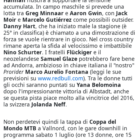
Hannah
riuscirà a sopportare la tensione
accumulata. In campo maschile si prevede una
lotta tra
Greg Minnaar
e
Aaron Gwin
, con
Jack
Moir
e
Marcelo Gutiérrez
come possibili outsider.
Danny Hart
, che ha iniziato male la stagione (è
25° in classifica) è chiamato a una dimostrazione di
forza se vuole rientrare in gioco. Nel cross country
rimane aperta la sfida al velocissimo e imbattibile
Nino Schurter
. I fratelli
Flückiger
e il
neozelandese
Samuel Glaze
potrebbero fare bene
ad Andorra, ambizioso in chiave italiana il "nostro"
Prorider
Marco Aurelio Fontana
(leggi le sue
previsioni su
www.redbull.com
). Tra le donne tutti
gli occhi saranno puntati su
Yana Belomoina
dopo l'impressionante vittoria di Albstadt, anche
se questa pista piace molto alla vincitrice del 2016,
la svizzera
Jolanda Neff
.
Non perdetevi quindi la tappa di
Coppa del
Mondo MTB
a Vallnord, con le gare downhill in
programma sabato 1 luglio (ore 13 donne, ore 15