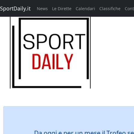
SportDaily.it
News
Le Dirette
Calendari
Classifiche
Cont
Da oggi e per un mese il Trofeo sen