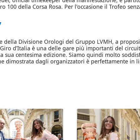
uer, official timekeeper della manifestazione, è parti
o 100 della Corsa Rosa. Per l'occasione il Trofeo senza
7
 della Divisione Orologi del Gruppo LVMH, a proposit
 Giro d’Italia è una delle gare più importanti del circui
a sua centesima edizione. Siamo quindi molto soddisfat
one dimostrata dagli organizzatori è perfettamente in l