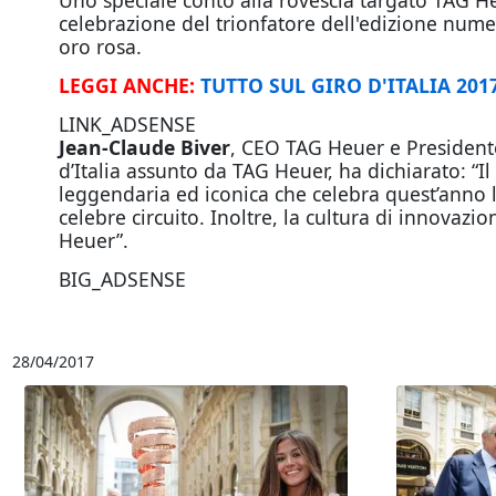
Uno speciale conto alla rovescia targato TAG He
celebrazione del trionfatore dell'edizione numer
oro rosa.
LEGGI ANCHE:
TUTTO SUL GIRO D'ITALIA 201
LINK_ADSENSE
Jean-Claude Biver
, CEO TAG Heuer e Presidente
d’Italia assunto da TAG Heuer, ha dichiarato: “Il
leggendaria ed iconica che celebra quest’anno l
celebre circuito. Inoltre, la cultura di innovazi
Heuer”.
BIG_ADSENSE
28/04/2017