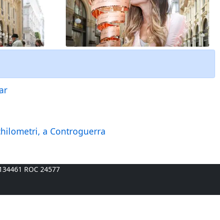
ar
chilometri, a Controguerra
A 134461 ROC 24577