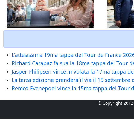
L'attesissima 19ma tappa del Tour de France 2026
Richard Carapaz fa sua la 18ma tappa del Tour de 
Jasper Philipsen vince in volata la 17ma tappa del
La terza edizione prenderà il via il 15 settembre
Remco Evenepoel vince la 15ma tappa del Tour de
© Copyright 2012-