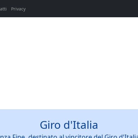
atti
Privacy
Giro d'Italia
za Fine, destinato al vincitore del Giro d'Itali