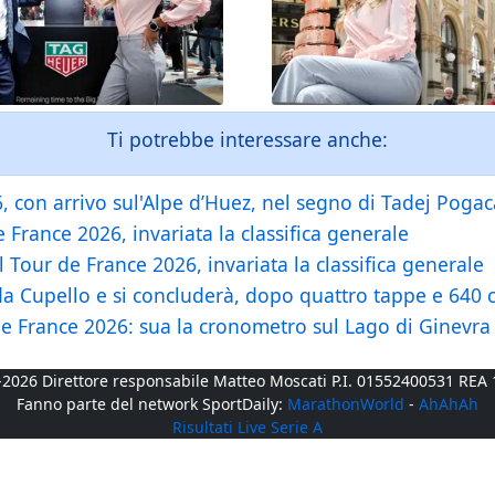
Ti potrebbe interessare anche:
, con arrivo sul'Alpe d’Huez, nel segno di Tadej Pogac
France 2026, invariata la classifica generale
 Tour de France 2026, invariata la classifica generale
 da Cupello e si concluderà, dopo quattro tappe e 640 
 France 2026: sua la cronometro sul Lago di Ginevra
2026 Direttore responsabile Matteo Moscati P.I. 01552400531 RE
Fanno parte del network SportDaily:
MarathonWorld
-
AhAhAh
Risultati Live Serie A