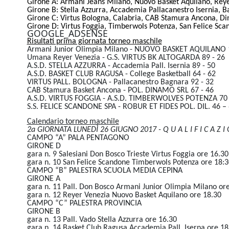
Girone A: Armani Jeans Milano, Nuovo Basket Aquilano, Reyer
Girone B: Stella Azzurra, Accademia Pallacanestro Isernia, B
Girone C: Virtus Bologna, Calabria, CAB Stamura Ancona, Di
Girone D: Virtus Foggia, Timberwols Potenza, San Felice Scan
GOOGLE_ADSENSE
Risultati prima giornata torneo maschile
Armani Junior Olimpia Milano - NUOVO BASKET AQUILANO 1
Umana Reyer Venezia - G.S. VIRTUS BK ALTOGARDA 89 - 26
A.S.D. STELLA AZZURRA - Accademia Pall. Isernia 89 - 50
A.S.D. BASKET CLUB RAGUSA - College Basketball 64 - 62
VIRTUS PALL. BOLOGNA - Pallacanestro Bagnara 92 - 32
CAB Stamura Basket Ancona - POL. DINAMO SRL 67 - 46
A.S.D. VIRTUS FOGGIA - A.S.D. TIMBERWOLVES POTENZA 70 
S.S. FELICE SCANDONE SPA - ROBUR ET FIDES POL. DIL. 46 –
Calendario torneo maschile
2a GIORNATA LUNEDÌ 26 GIUGNO 2017 - Q U A L I F I C A Z I 
CAMPO “A” PALA PENTAGONO
GIRONE D
gara n. 9 Salesiani Don Bosco Trieste Virtus Foggia ore 16.30
gara n. 10 San Felice Scandone Timberwols Potenza ore 18:3
CAMPO “B” PALESTRA SCUOLA MEDIA CEPINA
GIRONE A
gara n. 11 Pall. Don Bosco Armani Junior Olimpia Milano or
gara n. 12 Reyer Venezia Nuovo Basket Aquilano ore 18.30
CAMPO “C” PALESTRA PROVINCIA
GIRONE B
gara n. 13 Pall. Vado Stella Azzurra ore 16.30
gara n. 14 Basket Club Ragusa Accademia Pall. Iserna ore 18