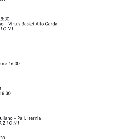
18:30
o – Virtus Basket Alto Garda
I O N I
 ore 16:30
0
18:30
lano – Pall. Isernia
Z I O N I
.30