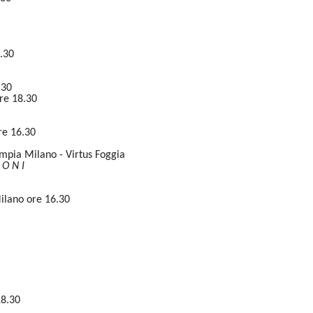
.30
.30
re 18.30
re 16.30
impia Milano - Virtus Foggia
 O N I
ilano ore 16.30
18.30