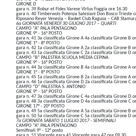
GIRONE D
gara n. 39 Robur et Fides Varese Virtus Foggia ore 16.30
gara n. 40 Timberwols Potenza Salesiani Don Bosco Trieste o
Riposano Reyer Venezia – Basket Club Ragusa – CAB Stamur
6a GIORNATA VENERDÌ 30 GIUGNO 2017 – QUARTI
CAMPO “A” PALA PENTAGONO
GIRONE 9° - 16° POSTO
gara n. 41 3a classificata Girone A 4a classificata Girone B o
GIRONE 1° - 8° POSTO
gara n. 42 1a classificata Girone A 2a classificata Girone B o
gara n. 43 1a classificata Girone C 2a classificata Girone D o
CAMPO “B” PALESTRA SCUOLA MEDIA CEPINA
GIRONE 9° - 16° POSTO
gara n. 44 3a classificata Girone B 4a classificata Girone A o
GIRONE 1° - 8° POSTO
gara n. 45 1a classificata Girone B 2a classificata Girone A o
gara n. 46 1a classificata Girone D 2a classificata Girone C o
CAMPO “D” PALESTRA S. ANTONIO
GIRONE 9° - 16° POSTO
gara n. 47 3a classificata Girone C 4a classificata Girone D o
gara n. 48 3a classificata Girone D 4a classificata Girone C o
GIRONE 17° - 20° POSTO
gara n. 49 5a classificata Girone A 5a classificata Girone B o
gara n. 50 5a classificata Girone C 5a classificata Girone D o
7a GIORNATA SABATO 1 LUGLIO 2017 - SEMIFINALI
CAMPO “A” PALA PENTAGONO
Semifinali 9° - 12° posto
gara n. 51 Vincente gara 41 Vincente gara 47 ore 09.30