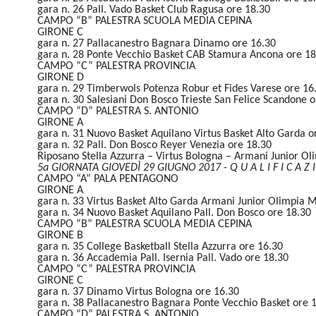
gara n. 26 Pall. Vado Basket Club Ragusa ore 18.30
CAMPO “B” PALESTRA SCUOLA MEDIA CEPINA
GIRONE C
gara n. 27 Pallacanestro Bagnara Dinamo ore 16.30
gara n. 28 Ponte Vecchio Basket CAB Stamura Ancona ore 18
CAMPO “C” PALESTRA PROVINCIA
GIRONE D
gara n. 29 Timberwols Potenza Robur et Fides Varese ore 16
gara n. 30 Salesiani Don Bosco Trieste San Felice Scandone o
CAMPO “D” PALESTRA S. ANTONIO
GIRONE A
gara n. 31 Nuovo Basket Aquilano Virtus Basket Alto Garda o
gara n. 32 Pall. Don Bosco Reyer Venezia ore 18.30
Riposano Stella Azzurra – Virtus Bologna – Armani Junior Ol
5a GIORNATA GIOVEDÌ 29 GIUGNO 2017 - Q U A L I F I C A Z I
CAMPO “A” PALA PENTAGONO
GIRONE A
gara n. 33 Virtus Basket Alto Garda Armani Junior Olimpia M
gara n. 34 Nuovo Basket Aquilano Pall. Don Bosco ore 18.30
CAMPO “B” PALESTRA SCUOLA MEDIA CEPINA
GIRONE B
gara n. 35 College Basketball Stella Azzurra ore 16.30
gara n. 36 Accademia Pall. Isernia Pall. Vado ore 18.30
CAMPO “C” PALESTRA PROVINCIA
GIRONE C
gara n. 37 Dinamo Virtus Bologna ore 16.30
gara n. 38 Pallacanestro Bagnara Ponte Vecchio Basket ore 
CAMPO “D” PALESTRA S. ANTONIO