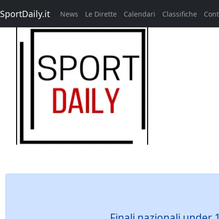
SportDaily.it
News
Le Dirette
Calendari
Classifiche
Cont
Finali nazionali under 