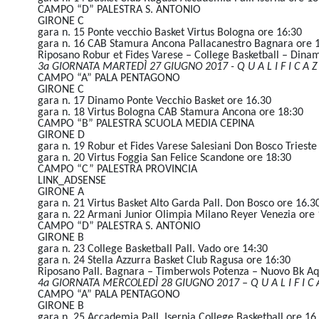
CAMPO “D” PALESTRA S. ANTONIO
GIRONE C
gara n. 15 Ponte vecchio Basket Virtus Bologna ore 16:30
gara n. 16 CAB Stamura Ancona Pallacanestro Bagnara ore 
Riposano Robur et Fides Varese – College Basketball – Dinam
3a GIORNATA MARTEDÌ 27 GIUGNO 2017 - Q U A L I F I C A Z 
CAMPO “A” PALA PENTAGONO
GIRONE C
gara n. 17 Dinamo Ponte Vecchio Basket ore 16.30
gara n. 18 Virtus Bologna CAB Stamura Ancona ore 18:30
CAMPO “B” PALESTRA SCUOLA MEDIA CEPINA
GIRONE D
gara n. 19 Robur et Fides Varese Salesiani Don Bosco Trieste
gara n. 20 Virtus Foggia San Felice Scandone ore 18:30
CAMPO “C” PALESTRA PROVINCIA
LINK_ADSENSE
GIRONE A
gara n. 21 Virtus Basket Alto Garda Pall. Don Bosco ore 16.3
gara n. 22 Armani Junior Olimpia Milano Reyer Venezia ore 
CAMPO “D” PALESTRA S. ANTONIO
GIRONE B
gara n. 23 College Basketball Pall. Vado ore 14:30
gara n. 24 Stella Azzurra Basket Club Ragusa ore 16:30
Riposano Pall. Bagnara – Timberwols Potenza – Nuovo Bk Aqui
4a GIORNATA MERCOLEDÌ 28 GIUGNO 2017 – Q U A L I F I C A 
CAMPO “A” PALA PENTAGONO
GIRONE B
gara n. 25 Accademia Pall. Isernia College Basketball ore 16