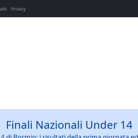
atti
Privacy
Finali Nazionali Under 14
14 di Bormio: i risultati della prima giornata e