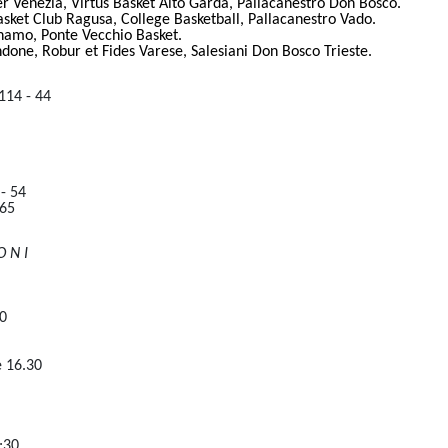
 Venezia, Virtus Basket Alto Garda, Pallacanestro Don Bosco.
asket Club Ragusa, College Basketball, Pallacanestro Vado.
namo, Ponte Vecchio Basket.
done, Robur et Fides Varese, Salesiani Don Bosco Trieste.
14 - 44
- 54
 65
O N I
0
e 16.30
:30